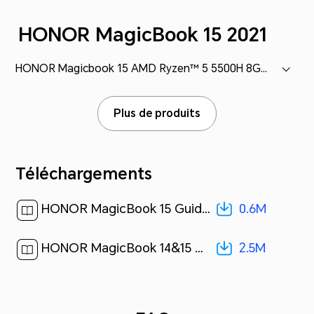
HONOR MagicBook 15 2021
HONOR Magicbook 15 AMD Ryzen™ 5 5500H 8GB+512GB (BMH-WDQ9HN)
Plus de produits
Téléchargements
0.6M
HONOR MagicBook 15 Guide d'utilisation-(BMH-WDQ9HN,01,win11,fr)[ 0.6M ]
2.5M
HONOR MagicBook 14&15 Guide de démarrage rapide(NMH-WDQ9HN,BMH-WDQ9HN,01,fr-FR)[ 2.5M ]