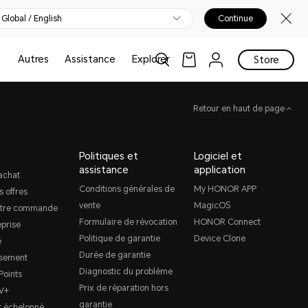
Global / English
Continue
Autres
Assistance
Explorer
Store
Retour en haut de page
Politiques et
Logiciel et
assistance
application
achat
Conditions générales de
My HONOR APP
s offres
vente
MagicOS
otre commande
Formulaire de révocation
HONOR Connect
prise
Politique de garantie
Device Clone
e
Durée de garantie
sement
Diagnostic du problème
oints
Prix de réparation hors
V+
garantie
 échelonné