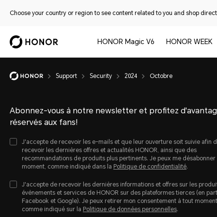
Choose your country or region to see content related to you and shop directl
HONOR Magic V6
HONOR WEEK
Support
Security
2024
Octobre
Abonnez-vous à notre newsletter et profitez d'avanta
réservés aux fans!
J'accepte de recevoir les e-mails et que leur ouverture soit suivie afin 
recevoir les dernières offres et actualités HONOR, ainsi que des
recommandations de produits plus pertinents. Je peux me désabonner 
moment, comme indiqué dans la
Politique de confidentialité
.
J'accepte de recevoir les dernières informations et offres sur les produi
évènements et services de HONOR sur des plateformes tierces (en parti
Facebook et Google). Je peux retirer mon consentement à tout momen
comme indiqué sur la
Politique de données personnelles
.