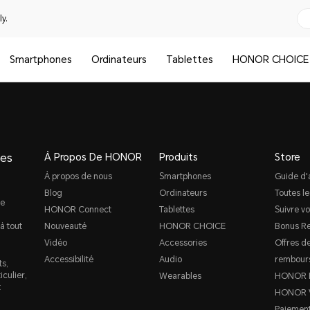
y.
Smartphones
Ordinateurs
Tablettes
HONOR CHOICE
ges
À Propos De HONOR
Produits
Store
À propos de nous
Smartphones
Guide d'
Blog
Ordinateurs
Toutes le
de
HONOR Connect
Tablettes
Suivre v
à tout
Nouveauté
HONOR CHOICE
Bonus Re
Vidéo
Accessories
Offres d
Accessibilité
Audio
rembour
ts,
culier,
Wearables
HONOR P
t
HONOR 
Paiement