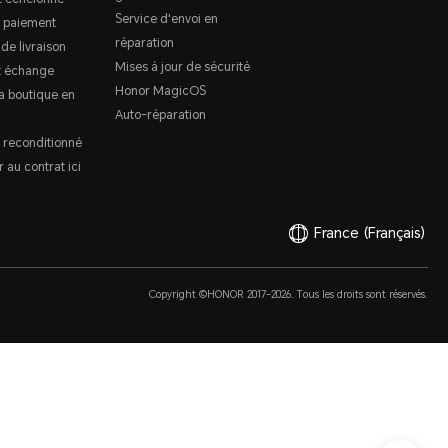
Service d'envoi en
 paiement
réparation
 de livraison
Mises à jour de sécurité
t échange
Honor MagicOS
a boutique en
Auto-réparation
 reconditionné
 au contrat ici
France
(Français)
Copyright ©HONOR 2017-2026. Tous les droits sont réservés.