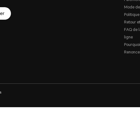
Mode de
er
Politique
Retour e
FAQ de l
ligne
Pourquoi
Renoncer
s