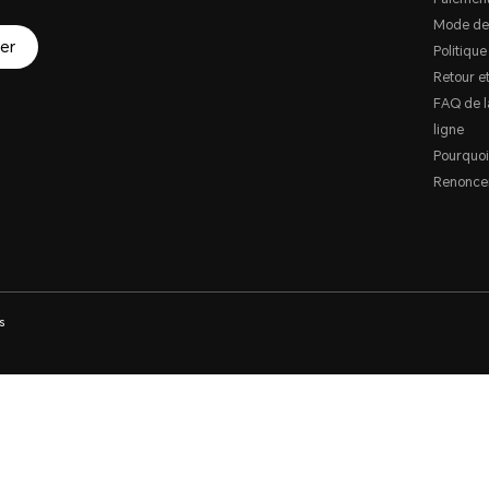
Mode de
er
Politique
Retour e
FAQ de l
ligne
Pourquoi
Renoncer
s