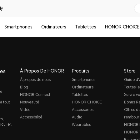
y.
Smartphones
Ordinateurs
Tablettes
HONOR CHOICE
ges
À Propos De HONOR
Produits
Store
À propos de nous
Smartphones
Guide d'
Blog
Ordinateurs
Toutes le
de
HONOR Connect
Tablettes
Suivre v
à tout
Nouveauté
HONOR CHOICE
Bonus Re
Vidéo
Accessories
Offres d
Accessibilité
Audio
rembour
ts,
culier,
Wearables
HONOR P
t
HONOR 
Paiement