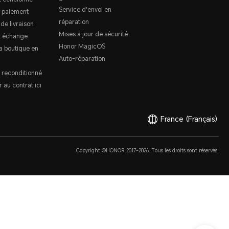
Service d'envoi en
 paiement
réparation
 de livraison
Mises à jour de sécurité
t échange
Honor MagicOS
a boutique en
Auto-réparation
 reconditionné
 au contrat ici
France
(Français)
Copyright ©HONOR 2017-2026. Tous les droits sont réservés.