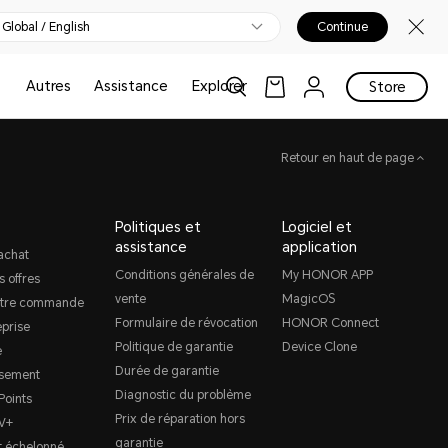
Global / English
Continue
Autres
Assistance
Explorer
Store
Retour en haut de page
Politiques et
Logiciel et
assistance
application
achat
Conditions générales de
My HONOR APP
s offres
vente
MagicOS
otre commande
Formulaire de révocation
HONOR Connect
prise
Politique de garantie
Device Clone
e
Durée de garantie
sement
Diagnostic du problème
oints
Prix de réparation hors
V+
garantie
 échelonné