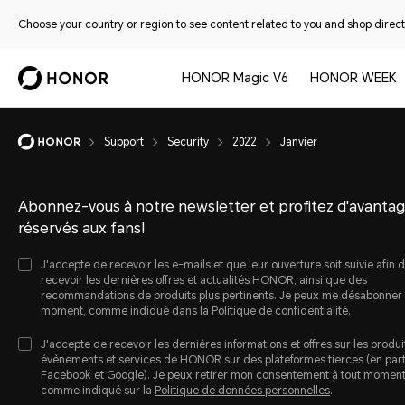
Choose your country or region to see content related to you and shop directl
HONOR Magic V6
HONOR WEEK
Support
Security
2022
Janvier
Abonnez-vous à notre newsletter et profitez d'avanta
réservés aux fans!
J'accepte de recevoir les e-mails et que leur ouverture soit suivie afin 
recevoir les dernières offres et actualités HONOR, ainsi que des
recommandations de produits plus pertinents. Je peux me désabonner 
moment, comme indiqué dans la
Politique de confidentialité
.
J'accepte de recevoir les dernières informations et offres sur les produi
évènements et services de HONOR sur des plateformes tierces (en parti
Facebook et Google). Je peux retirer mon consentement à tout momen
comme indiqué sur la
Politique de données personnelles
.