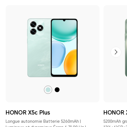
Ocean
Midnight
Cyan
Black
HONOR X5c Plus
HONOR 
Longue autonomie Batterie 5260mAh |
5200mAh gr