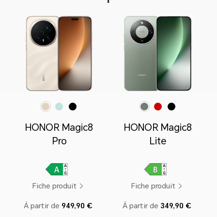
Black
Sunrise Gold
Sky Cyan
Forest Green
Reddish Brown
Midnight Black
HONOR Magic8
HONOR Magic8
Pro
Lite
Fiche produit
Fiche produit
À partir de
949,90 €
À partir de
349,90 €