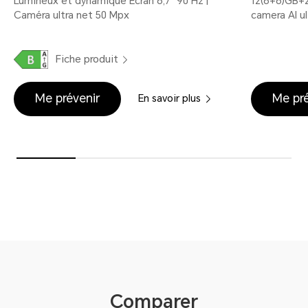
Lumineux et dynamique Écran 6,7" 90 Hz |
12(6+6)GB+2
Caméra ultra net 50 Mpx
camera AI ult
Fiche produit
Me prévenir
Me pré
En savoir plus
Comparer