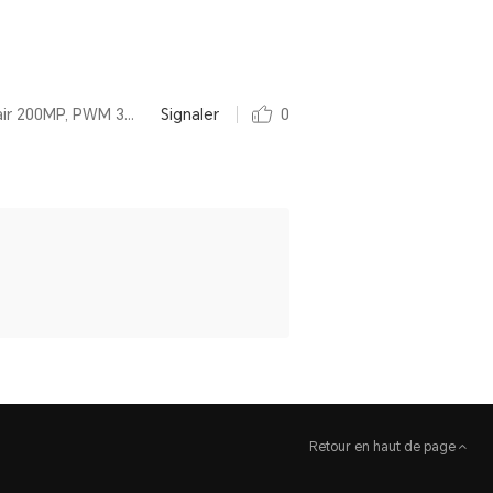
Par Refurbished HONOR 90 12+512 Go, Diamond Silver, Appareil photo ultra-clair 200MP, PWM 3840Hz
Signaler
0
Retour en haut de page