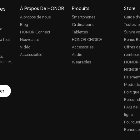
ges
À Propos De HONOR
Produits
Store
À propos de nous
Smartphones
Guide d'
Blog
Ordinateurs
Toutes le
de
HONOR Connect
Tablettes
Suivre v
à tout
Nouveauté
HONOR CHOICE
Bonus Re
Vidéo
Accessories
Offres d
Accessibilité
Audio
rembour
ts,
culier,
Wearables
HONOR P
t
HONOR 
Paiement
Mode de
er
Politique
Retour e
FAQ de l
ligne
Pourquoi
Renoncer