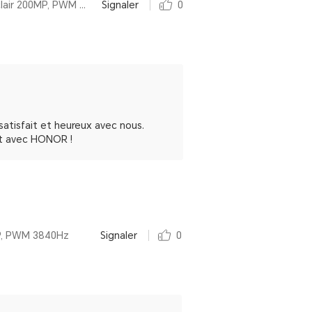
Par HONOR 90 Reconditionné, 12+512Go, Midnight Black, Appareil photo ultra-clair 200MP, PWM 3840Hz
Signaler
0
satisfait et heureux avec nous.
tôt avec HONOR !
MP, PWM 3840Hz
Signaler
0