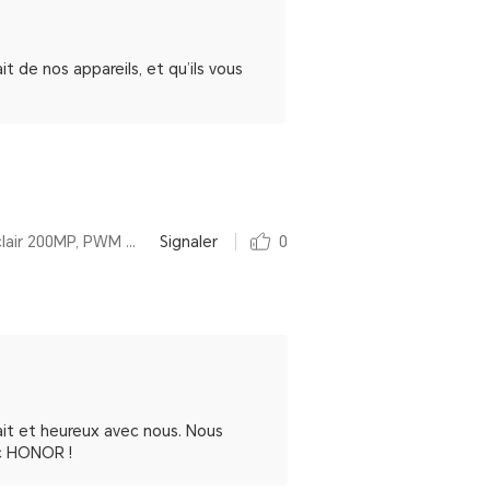
 de nos appareils, et qu’ils vous
Par HONOR 90 Reconditionné, 12+512Go, Diamond Silver, Appareil photo ultra-clair 200MP, PWM 3840Hz
Signaler
0
ait et heureux avec nous. Nous
ec HONOR !