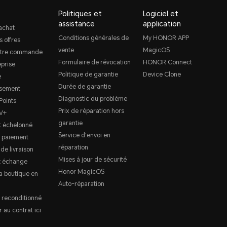
Politiques et
Logiciel et
assistance
application
achat
Conditions générales de
My HONOR APP
s offres
vente
MagicOS
otre commande
Formulaire de révocation
HONOR Connect
prise
Politique de garantie
Device Clone
e
Durée de garantie
sement
Diagnostic du problème
oints
Prix de réparation hors
V+
garantie
 échelonné
Service d'envoi en
 paiement
réparation
 de livraison
Mises à jour de sécurité
t échange
Honor MagicOS
a boutique en
Auto-réparation
 reconditionné
 au contrat ici