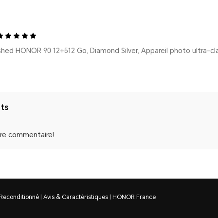
nts
tre commentaire!
econditionné | Avis & Caractéristiques | HONOR France