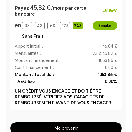
45,82 €
Payez
/mois par carte
bancaire
en
3
X
4
X
6
X
12
X
24
X
Simuler
Sans Frais
Apport initial：
46,04 €
Mensualités：
23 x 45,82 €
Montant financement：
1053,86 €
Coût financement：
0,00 €
Montant total dù：
1053,86 €
TAEG fixe：
0.00%
UN CRÉDIT VOUS ENGAGE ET DOIT ÊTRE
REMBOURSÉ. VÉRIFIEZ VOS CAPACITÉS DE
REMBOURSEMENT AVANT DE VOUS ENGAGER.
Me prévenir