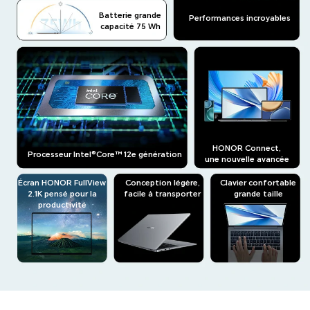
Batterie grande
Performances incroyables
capacité 75 Wh
HONOR Connect,
Processeur Intel®Core™ 12e génération
une nouvelle avancée
Écran HONOR FullView
Conception légère,
Clavier confortable
2.1K pensé pour la
facile à transporter
grande taille
productivité