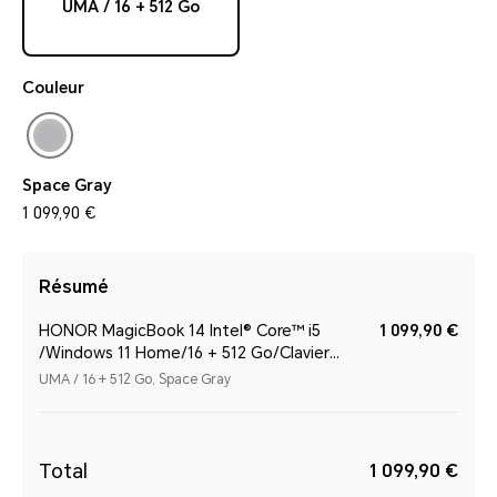
UMA / 16 + 512 Go
Couleur
Space Gray
1 099,90 €
Résumé
HONOR MagicBook 14 Intel® Core™ i5
1 099,90 €
/Windows 11 Home/16 + 512 Go/Clavier
AZERTY/Space Gray
UMA / 16 + 512 Go, Space Gray
Total
1 099,90 €