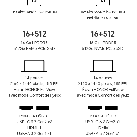
Intel®Core™ i5-12500H
Intel®Core™ i5-12500H
Nvidia RTX 2050
16+512
16+512
16 Go LPDDR5
16 Go LPDDR5
512Go NVMe PCIe SSD
512Go NVMe PCIe SSD
14 pouces
14 pouces
2160 x 1440 pixels, 185 PPI
2160 x 1440 pixels, 185 PPI
Écran HONOR FullView
Écran HONOR FullView
avec mode Confort des yeux
avec mode Confort des yeux
Prise CA USB-C
Prise CA USB-C
USB-C 3,2 Gen2 x2
USB-C 3,2 Gen2 x2
HDMIx1
HDMIx1
USB-A 3,2 Gen1 x1
USB-A 3,2 Gen1 x1