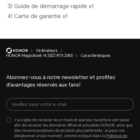
2,4 GHz et 5 GHz
Ordinateurs
HONOR MagicBook 14 2022 RTX 2050
Caractéristiques
Abonnez-vous à notre newsletter et profitez
Batterie
d'avantages réservés aux fans!
Capacité de la
Type
J'accepte de recevoir les e-mails et que leur ouverture soit suivie
batterie
afin de recevoir les dernières offres et actualités HONOR, ainsi que
Li-p
des recommandations de produits plus pertinents. Je peux me
désabonner à tout moment, comme indiqué dans la
Politique de