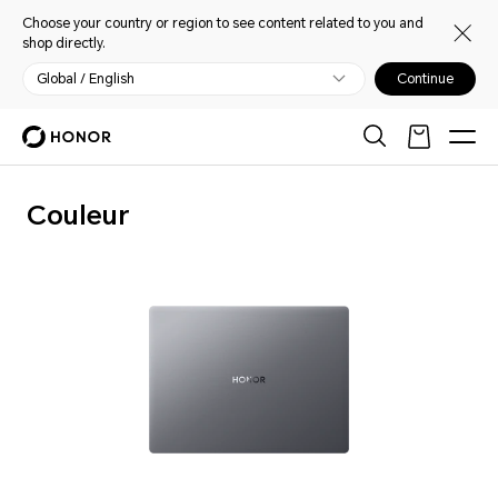
Choose your country or region to see content related to you and
shop directly.
Global / English
Continue
Couleur