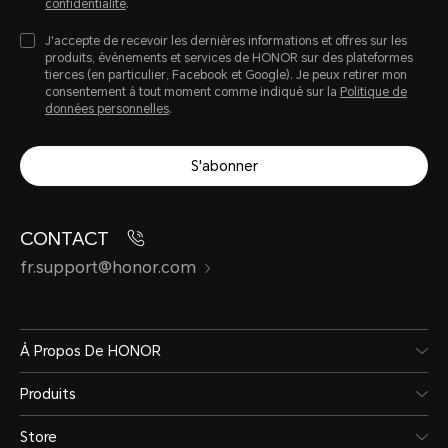
75 Wh (capacité
confidentialité
.
J'accepte de recevoir les dernières informations et offres sur les
nominale)
produits, évènements et services de HONOR sur des plateformes
tierces (en particulier, Facebook et Google). Je peux retirer mon
consentement à tout moment comme indiqué sur la
Politique de
données personnelles
.
S'abonner
CONTACT
fr.support@honor.com
Ports
À Propos De HONOR
Prise CA
HDM
Produits
USB-C
1
Store