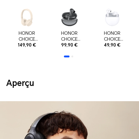
HONOR
HONOR
HONOR
CHOICE
CHOICE
CHOICE
Headphone
149,90 €
Earbuds S8
99,90 €
Earbuds
49,90 €
s Lite Beige
Grey
X7e White
Aperçu