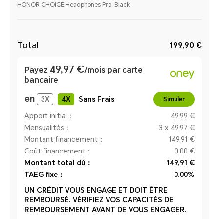
HONOR CHOICE Headphones Pro, Black
Total
199,90 €
49,97 €
Payez
/mois par carte
bancaire
en
3
X
4
X
Sans Frais
Simuler
Apport initial：
49,99 €
Mensualités：
3 x 49,97 €
Montant financement：
149,91 €
Coût financement：
0,00 €
Montant total dù：
149,91 €
TAEG fixe：
0.00%
UN CRÉDIT VOUS ENGAGE ET DOIT ÊTRE
REMBOURSÉ. VÉRIFIEZ VOS CAPACITÉS DE
REMBOURSEMENT AVANT DE VOUS ENGAGER.