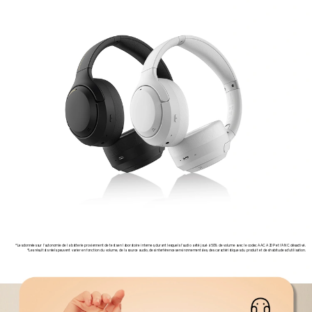
*Les données sur l'autonomie de la batterie proviennent de tests en laboratoire internes, durant lesquels l'audio a été joué à 50% de volume avec le codec AAC A2DP et l'ANC désactivé.
*Les résultats réels peuvent varier en fonction du volume, de la source audio, des interférences environnementales, des caractéristiques du produit et des habitudes d'utilisation.