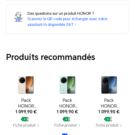
Des questions sur un produit HONOR ?
Scannez le QR code pour échanger avec notre
assistant IA disponible 24/7
Produits recommandés
Pack
Pack
Pack
HONOR
HONOR
HONOR
Magic8 Pro
1 099,90 €
Magic8 Pro
1 099,90 €
Magic8 Pro
1 099,90 €
– 12+512Go,
– 12+512Go,
– 12+512Go,
Sunrise
Sky Cyan
Black
Fiche produit
Fiche produit
Fiche produit
Gold