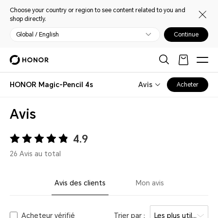
Choose your country or region to see content related to you and
shop directly.
Global / English
Continue
HONOR Magic-Pencil 4s
Avis
Acheter
Avis
4.9
26 Avis au total
Avis des clients
Mon avis
Acheteur vérifié
Trier par :
Les plus utiles