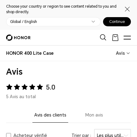
Choose your country or region to see content related to you and
shop directly.
Global / English
Continue
HONOR 400 Lite Case
Avis
Avis
5.0
5 Avis au total
Avis des clients
Mon avis
Acheteur vérifié
Trier par :
Les plus utiles