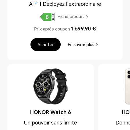
AI
| Déployez l'extraordinaire
Fiche produit
1 699,90 €
Prix après coupon
Acheter
En savoir plus
HONOR Watch 6
HO
Un pouvoir sans limite
Donnez