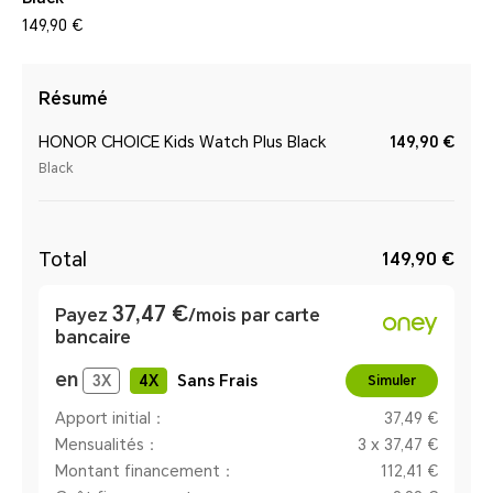
149,90 €
Résumé
HONOR CHOICE Kids Watch Plus Black
149,90 €
Black
Total
149,90 €
37,47 €
Payez
/mois par carte
bancaire
en
3
X
4
X
Sans Frais
Simuler
Apport initial：
37,49 €
Mensualités：
3 x 37,47 €
Montant financement：
112,41 €