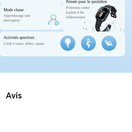
Pensée pour le quotidien
Protection contre
Mode classe
la pluie
et les
Apprentissage sans
éclaboussures
interruption
Activités sportives
Corde à sauter, abdos, squats
Avis