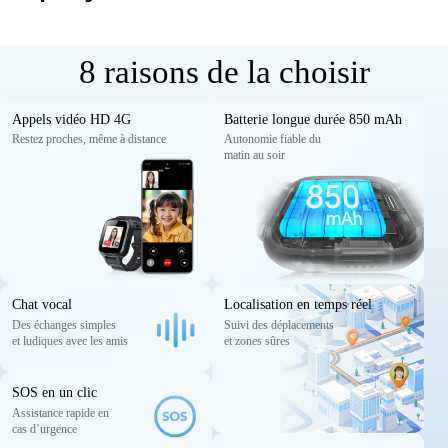
8 raisons de la choisir
Appels vidéo HD 4G
Batterie longue durée 850 mAh
Restez proches, même à distance
Autonomie fiable du
matin au soir
Chat vocal
Localisation en temps réel
Des échanges simples
Suivi des déplacements
et ludiques avec les amis
et zones sûres
SOS en un clic
Assistance rapide en
cas d’urgence