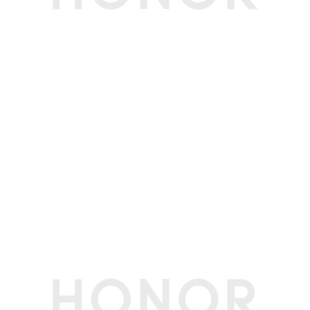
屏占比
92%
屏幕色域
100% DCI-P3 色域（典型值）
内存
内存容量
16GB
内存类型
DDR5 5600 MT/s
存储
硬盘类型
固态硬盘
SSD容量
1TB
传感器
霍尔传感器
支持
其他传感器
温度传感器
网络通信
蓝牙
蓝牙5.1
WLAN 标准
IEEE 802.11a/b/g/n/ac/ax,160MHz