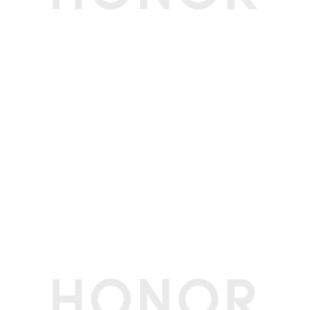
扬声器音效
Nahimic音效
麦克风数量
2
摄像头类型
前置摄像头
摄像头像素
1M前置摄像头 摄像头录像/视频聊天
摄像头指示灯
支持
电池和电源规格
电池容量
92Wh(额定值)
电池类型
锂离子聚合物电池
电芯数量
4芯
电池更换
不支持
续航时间
日常办公约9.1小时。(备注:实验室条件测试，出厂
默认配置、选择集显模式，关闭window更新，25
0尼特亮度等条件下测试PCMark10日常办公，实
际续航时间可能因版本、配置及网络环境的不同存
在差异，请以实际情况为准.)
充电时间
30分钟充电约60%。(备注:*测试条件：使用标配