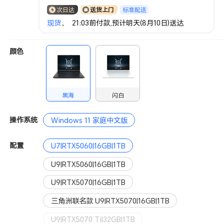
标准配送
次日达
送货上门
现货
， 21:03前付款,预计明天(8月10日)送达
颜色
黑海
闪白
操作系统
Windows 11 家庭中文版
配置
U7|RTX5060|16GB|1TB
U9|RTX5060|16GB|1TB
U9|RTX5070|16GB|1TB
三角洲联名款 U9|RTX5070|16GB|1TB
U9|RTX5070 Ti|32GB|1TB