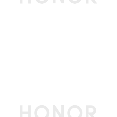
浏览器
Microsoft Edge 默认浏览器
本地升级
支持U盘升级重装OS（服务售后)
在线升级
支持采用微软Windows Update升级方案进行在
线升级；支持电脑管家驱动升级。
特色应用
电脑管家：换机克隆/屏幕共享/应用推荐/系统优
化/性能管理/智慧音频 /安全上网/隐私投屏
YOYO助理：智慧搜索/写作助手/阅读助手/翻译
专家/PPT大师/编程助手/截屏取词/知识问答/语
音对话/用机专家/YOYO工程师/智慧文管
超级工作台：智慧互联/全局收藏/荣耀笔记/荣耀
文档/荣耀分享 HUNTER CAMP
其他
软件名称
荣耀终端电脑性能检测管理软件V19.0
生产者名称
荣耀终端股份有限公司
生产者地址
深圳市福田区香蜜湖街道东海社区红荔西路8089
号深业中城6号楼A单元3401
节能认证
中国能效等级
一级
(CEL)