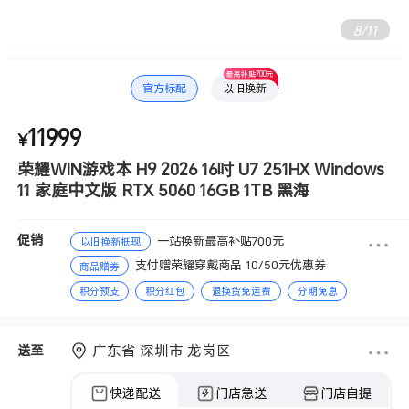
8
/
11
最高补贴700元
官方标配
以旧换新
11999
¥
荣耀WIN游戏本 H9 2026 16吋 U7 251HX Windows
11 家庭中文版 RTX 5060 16GB 1TB 黑海
促销
一站换新最高补贴700元
以旧换新抵现
支付赠荣耀穿戴商品 10/50元优惠券
商品赠券
积分预支
积分红包
退换货免运费
分期免息
赠送积分
广东省 深圳市 龙岗区
送至
快递配送
门店急送
门店自提