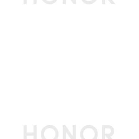
显卡主频
2.16GHz
双显卡
支持
显存容量
8GB
显存类型
GDDR7
显存位宽
128bit
屏幕
屏幕尺寸
16英寸
屏幕类型
IPS屏，LCD
屏幕比例
16:10
屏幕分辨率
2560x1600像素
屏幕刷新率
60Hz/240Hz/300Hz
可视角度
178度（典型值）
亮度
500尼特（典型值）
护眼模式
支持（德国莱茵硬件低蓝光护眼认证）
支持（德国莱茵无频闪护眼认证 ）