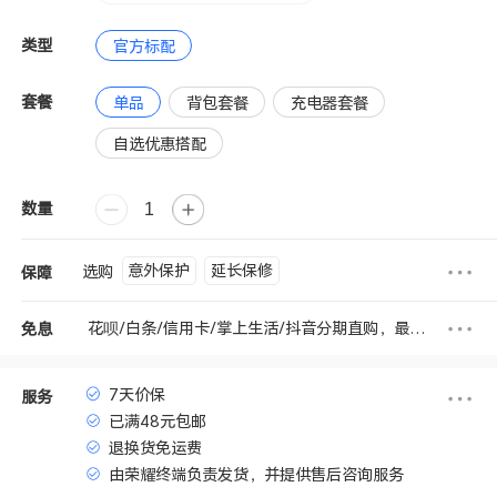
类型
官方标配
套餐
单品
背包套餐
充电器套餐
自选优惠搭配
数量
意外保护
延长保修
选购
保障
花呗/白条/信用卡/掌上生活/抖音分期直购，最高享6期免息
免息
7天价保
服务
已满48元包邮
退换货免运费
由荣耀终端负责发货，并提供售后咨询服务