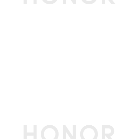
或选配的专用充电器，系统保持关机状态充电。)
充电指示灯
支持(橘色闪烁代表充电)
第三方应用
第三方应用
支持第三方应用程序的安装和卸载，第三方应用遵
循地区定制策略