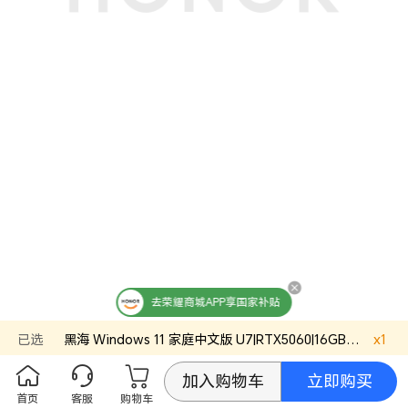
去荣耀商城APP享国家补贴
已选
黑海
Windows 11 家庭中文版
U7|RTX5060|16GB|1TB
x
官方
1
立即购买
加入购物车
首页
客服
购物车