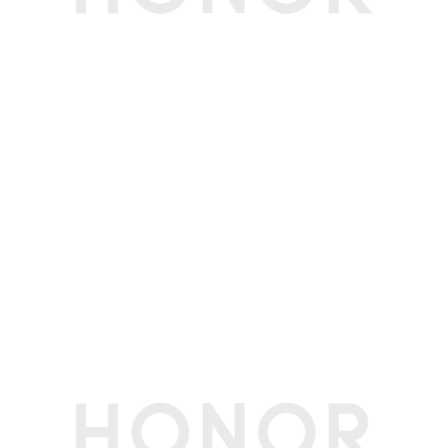
接口
按键
电源键
电源接口
专用充电接口/USB-C接口
USB-C接口
USB-C 3.2 Gen2(10Gbps)接口 * 1
雷电接口
雷电4*1
USB-A接口
USB-A 3.2 Gen2接口 * 1
USB-A 3.2 Gen1接口 * 2
HDMI接口数
1
DP接口
支持，通过USB-C口实现
DP接口功能
通过USB-C口实现
音频接口
3.5mm耳机、麦克风二合一接口 x 1,可支持OMT
P (国标) 、CTIA (美标)
以太网口
支持，RJ45(1Gbps)
多媒体
扬声器数量
2