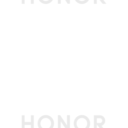
WLAN 加密方
支持WPA/WPA2/WPA3
式
WLAN 网卡型
Intel AX211 Wi-Fi 6E
号
NFC
支持
WLAN 工作频
2.4GHz和5GHz双频
段
输入设备
键盘类型
全尺寸背光键盘
键盘背光
支持
触控板
支持5点触控（Windows 11 当前仅支持四点手势
识别)
软件功能
荣耀分享
支持
HONOR
支持(备注:无NFC标签，集成在触控板上)
Magic-link