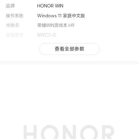
品牌
HONOR WIN
操作系统
Windows 11 家庭中文版
传播名
荣耀WIN游戏本 H9
设备型号
NWC2-G
类别
笔记本电脑
查看全部参数
查看全部参数
机身尺寸
354.08mm× 267.9mm × 26.8mm
机身重量
约2.34.kg
上市时间
2026年4月
处理器
CPU型号
英特尔® 酷睿™ Ultra 7 Processor 251HX
CPU核芯数
18核
CPU线程数
18线程
显卡
显卡
NVIDIA RTX 5060