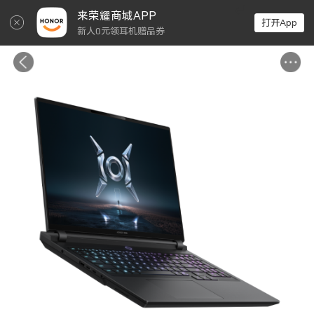
↵
来荣耀商城APP
打开App
新人0元领耳机赠品券