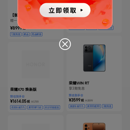
荣耀600 超级版
【张雪同款】荣耀Magic V6
赠一年期双屏宝
¥3299
起
¥8999
起
国家补贴15%
12期免息
预支500积分
12期免息
赠品
商品赠券
赠品
商品赠券
荣耀WIN RT
享3期免息
荣耀X70 焕新版
预估到手价
预估到手价
¥3599
起
¥1614.05
¥3899
起
¥1799
国家补贴15%
满3000减300
3期免息
政府补贴15%
满100享9.5折
积分50倍抵现
预支500积分
赠品
商品赠券
预支500积分
赠品
商品赠券