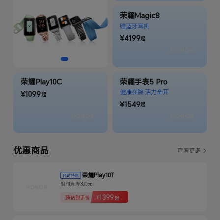
荣耀Magic8
赠蓝牙耳机
¥4199
起
荣耀Play10C
荣耀手表5 Pro
健康在腕 活力全开
¥1099
起
¥1549
起
优惠商品
查看更多
荣耀Play10T
限时特惠
限时直降300元
1399
预估到手价
起
¥