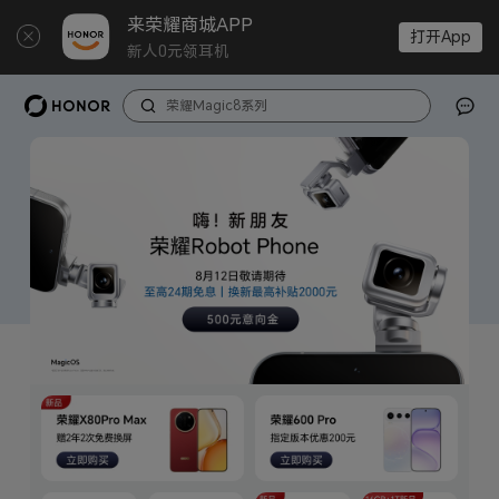
来荣耀商城APP
打开App
以旧换新
新人0元领耳机
荣耀Magic V6
荣耀Magic8系列
荣耀WIN
荣耀手表5
荣耀MagicPad3 Pro 13.3
荣耀笔记本 X14 锐龙版 2026
荣耀500系列
荣耀Play10T
荣耀手表5
荣耀手环10
荣耀X70
荣耀平板10 Pro
手机
耳机