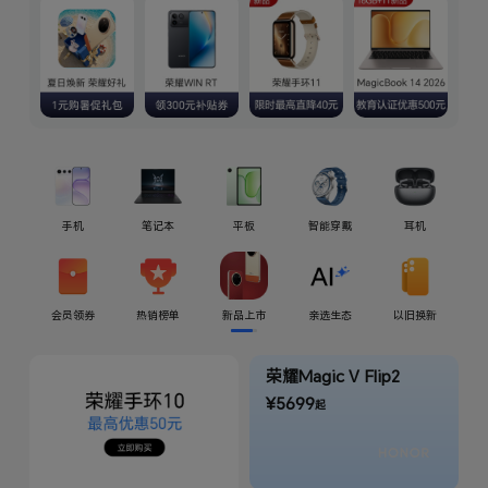
笔记本
平板
路由器
手表
智慧屏
手环
以旧换新
荣耀Magic V6
手机
笔记本
平板
智能穿戴
耳机
会员领券
热销榜单
新品上市
亲选生态
以旧换新
荣耀Magic V Flip2
¥5699
起