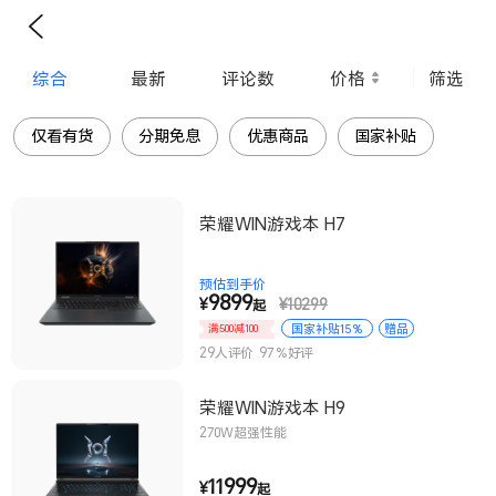
综合
最新
评论数
价格
筛选
仅看有货
分期免息
优惠商品
国家补贴
荣耀WIN游戏本 H7
预估到手价
9899
¥
¥
10299
起
国家补贴15%
赠品
满500减100
赠品
国家补贴15%
29人评价
97%好评
限时优惠
限时优惠
荣耀WIN游戏本 H9
270W超强性能
11999
¥
起