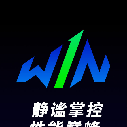
摄像头像素
1M前置摄像头 摄像头录像/视频聊天
摄像头指示灯
支持
电池和电源规格
电池容量
92Wh(额定值)
电池类型
锂离子聚合物电池
电芯数量
4芯
电池更换
不支持
续航时间
日常办公约9.1小时。(备注:实验室条件测试，出厂
默认配置、选择集显模式，关闭window更新，25
0尼特亮度等条件下测试PCMark10日常办公，实
际续航时间可能因版本、配置及网络环境的不同存
在差异，请以实际情况为准.)
充电时间
30分钟充电约60%。(备注:*测试条件：使用标配
或选配的专用充电器，系统保持关机状态充电。)
充电指示灯
支持(橘色闪烁代表充电)
第三方应用