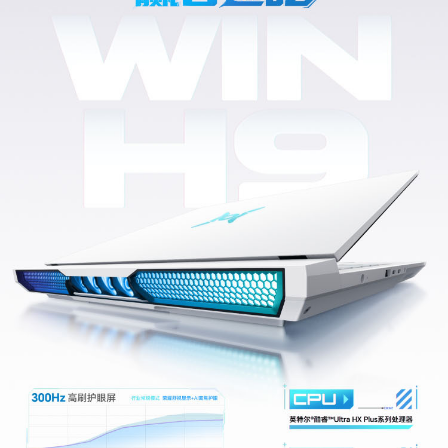
显存类型
GDDR7
显存位宽
128bit
屏幕
屏幕尺寸
16英寸
屏幕类型
IPS屏，LCD
屏幕比例
16:10
屏幕分辨率
2560x1600像素
屏幕刷新率
60Hz/240Hz/300Hz
可视角度
178度（典型值）
亮度
500尼特（典型值）
护眼模式
支持（德国莱茵硬件低蓝光护眼认证）
支持（德国莱茵无频闪护眼认证 ）
屏占比
92%
屏幕色域
100% DCI-P3 色域（典型值）
内存