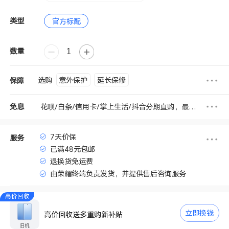
类型
官方标配
数量
意外保护
延长保修
选购
保障
花呗/白条/信用卡/掌上生活/抖音分期直购，最高享6期免息
免息
7天价保
服务
已满48元包邮
退换货免运费
由荣耀终端负责发货，并提供售后咨询服务
高价回收
立即换钱
高价回收送多重购新补贴
旧机