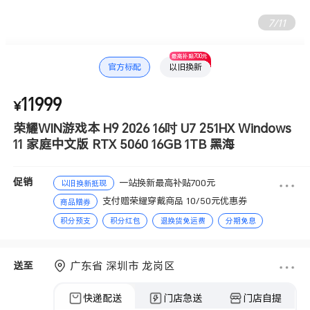
8
/
11
最高补贴700元
官方标配
以旧换新
11999
¥
荣耀WIN游戏本 H9 2026 16吋 U7 251HX Windows
11 家庭中文版 RTX 5060 16GB 1TB 黑海
促销
一站换新最高补贴700元
以旧换新抵现
支付赠荣耀穿戴商品 10/50元优惠券
商品赠券
积分预支
积分红包
退换货免运费
分期免息
赠送积分
广东省 深圳市 龙岗区
送至
快递配送
门店急送
门店自提