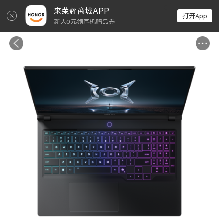
↵
来荣耀商城APP
打开App
新人0元领耳机赠品券