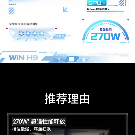
内存容量
16GB
内存类型
DDR5 5600 MT/s
存储
硬盘类型
固态硬盘
SSD容量
1TB
传感器
霍尔传感器
支持
其他传感器
温度传感器
网络通信
蓝牙
蓝牙5.1
WLAN 标准
IEEE 802.11a/b/g/n/ac/ax,160MHz
WLAN 加密方
支持WPA/WPA2/WPA3
式
WLAN 网卡型
Intel AX211 Wi-Fi 6E
号