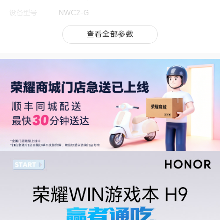
设备型号
NWC2-G
类别
笔记本电脑
查看全部参数
查看全部参数
机身尺寸
354.08mm× 267.9mm × 26.8mm
机身重量
约2.34.kg
上市时间
2026年4月
处理器
CPU型号
英特尔® 酷睿™ Ultra 7 Processor 251HX
CPU核芯数
18核
CPU线程数
18线程
显卡
显卡
NVIDIA RTX 5060
显卡主频
2.16GHz
双显卡
支持
显存容量
8GB