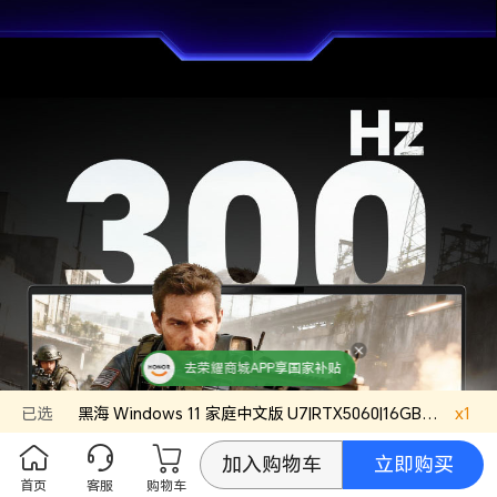
去荣耀商城APP享国家补贴
已选
黑海
Windows 11 家庭中文版
U7|RTX5060|16GB|1TB
x
官方
1
立即购买
加入购物车
首页
客服
购物车