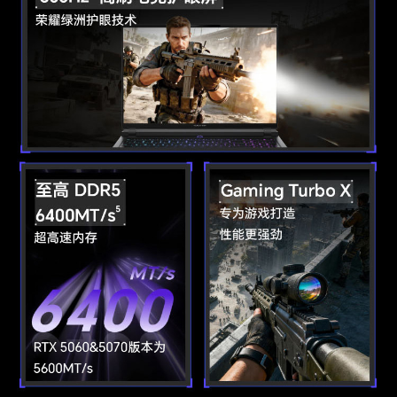
USB-C接口
USB-C 3.2 Gen2(10Gbps)接口 * 1
雷电接口
雷电4*1
USB-A接口
USB-A 3.2 Gen2接口 * 1
USB-A 3.2 Gen1接口 * 2
HDMI接口数
1
DP接口
支持，通过USB-C口实现
DP接口功能
通过USB-C口实现
音频接口
3.5mm耳机、麦克风二合一接口 x 1,可支持OMT
P (国标) 、CTIA (美标)
以太网口
支持，RJ45(1Gbps)
多媒体
扬声器数量
2
扬声器音效
Nahimic音效
麦克风数量
2
摄像头类型
前置摄像头