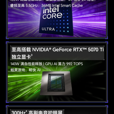
特色应用
电脑管家：换机克隆/屏幕共享/应用推荐/系统优
化/性能管理/智慧音频 /安全上网/隐私投屏
YOYO助理：智慧搜索/写作助手/阅读助手/翻译
专家/PPT大师/编程助手/截屏取词/知识问答/语
音对话/用机专家/YOYO工程师/智慧文管
超级工作台：智慧互联/全局收藏/荣耀笔记/荣耀
文档/荣耀分享 HUNTER CAMP
其他
软件名称
荣耀终端电脑性能检测管理软件V19.0
生产者名称
荣耀终端股份有限公司
生产者地址
深圳市福田区香蜜湖街道东海社区红荔西路8089
号深业中城6号楼A单元3401
节能认证
中国能效等级
一级
(CEL)
接口
按键
电源键
电源接口
专用充电接口/USB-C接口