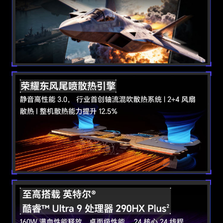
NFC
支持
WLAN 工作频
2.4GHz和5GHz双频
段
输入设备
键盘类型
全尺寸背光键盘
键盘背光
支持
触控板
支持5点触控（Windows 11 当前仅支持四点手势
识别)
软件功能
荣耀分享
支持
HONOR
支持(备注:无NFC标签，集成在触控板上)
Magic-link
浏览器
Microsoft Edge 默认浏览器
本地升级
支持U盘升级重装OS（服务售后)
在线升级
支持采用微软Windows Update升级方案进行在
线升级；支持电脑管家驱动升级。