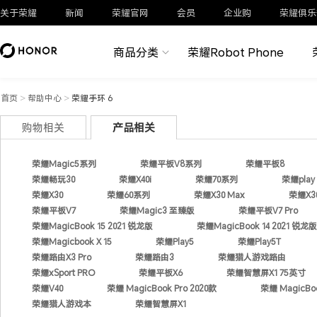
关于荣耀
新闻
荣耀官网
会员
企业购
荣耀俱乐
商品分类
荣耀Robot Phone
首页
>
帮助中心
>
荣耀手环 6
购物相关
产品相关
荣耀Magic5系列
荣耀平板V8系列
荣耀平板8
荣耀畅玩30
荣耀X40i
荣耀70系列
荣耀play 
荣耀X30
荣耀60系列
荣耀X30 Max
荣耀X30
荣耀平板V7
荣耀Magic3 至臻版
荣耀平板V7 Pro
荣耀MagicBook 15 2021 锐龙版
荣耀MagicBook 14 2021 锐龙版
荣耀Magicbook X 15
荣耀Play5
荣耀Play5T
荣耀路由X3 Pro
荣耀路由3
荣耀猎人游戏路由
荣耀xSport PRO
荣耀平板X6
荣耀智慧屏X1 75英寸
荣耀V40
荣耀 MagicBook Pro 2020款
荣耀 MagicBoo
荣耀猎人游戏本
荣耀智慧屏X1