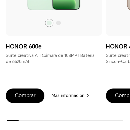
Sprout
Velvet
Green
Grey
HONOR 600e
HONOR 
Suite creativa AI | Cámara de 108MP | Batería
Suite creati
de 6520mAh
Silicon-Ca
Comprar
Compr
Más información