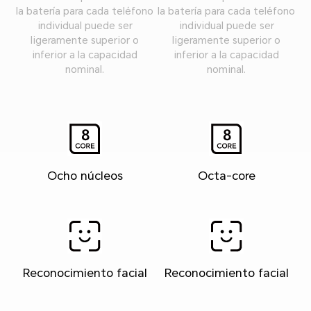
la batería para cada teléfono
la batería para cada teléfono
individual puede ser
individual puede ser
ligeramente superior o
ligeramente superior o
inferior a la capacidad
inferior a la capacidad
nominal.
nominal.
Ocho núcleos
Octa-core
Reconocimiento facial
Reconocimiento facial