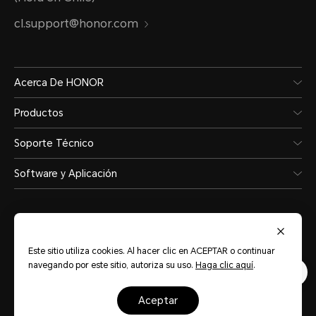
cl.support@honor.com
Acerca De HONOR
Productos
Soporte Técnico
Software y Aplicación
Este sitio utiliza cookies. Al hacer clic en ACEPTAR o continuar
navegando por este sitio, autoriza su uso.
Haga clic aquí
.
Chile
(Español)
aceptar
Mapa del sitio
Términos de Uso
Privacidad
Cookies