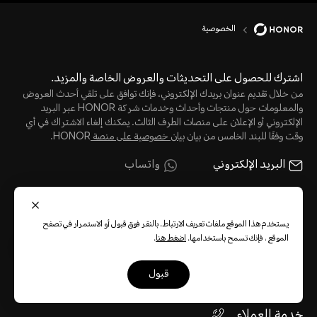
الخصوصية
اشترك للحصول على التحديثات والعروض الخاصة والمزيد.
من خلال تقديم عنوان بريدك الإلكتروني، فإنك توافق على تلقي أحدث العروض
والمعلومات حول منتجات وأحداث وخدمات شركة HONOR عبر البريد
الإلكتروني أو الإعلان على منصات الطرف الثالث. يمكنك إلغاء الاشتراك في أي
وقت وفقًا للبند الخامس من بيان
بيان خصوصية على منصة
HONOR.
البريد الإلكتروني
واتساب
يستخدم هذا الموقع ملفات تعريف الارتباط. بالنقر فوق قبول أو الاستمرار في تصفح
الموقع ، فإنك تسمح باستخدامها.
اضغط هنا
.
قم بالتسجيل
قبول
خدمة العملاء