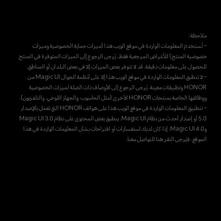
ملاحظة:
- تُستخدم المعلومات الواردة في موقع الويب هذا (ميزات حماية الخصوصية وميزات
خصوصية المنتج) للأغراض المرجعية فقط. يُرجى الرجوع إلى الميزات المتوفرة في المنتج
للحصول على معلومات دقيقة. قد لا تتوفر بعض الميزات إلا في بعض البلدان أو المناطق.
- لا تنطبق المعلومات الواردة في موقع الويب هذا إلا على أنظمة الجوال Magic UI من
HONOR وتطبيقات معينة. يُرجى الرجوع إلى الأوصاف ذات الصلة لميزات الخصوصية
ووظائفها الخاصة بمنتجات HONOR الأخرى (مثل الحاسوب، والجهاز اللوحي، والتلفزيون).
- تنطبيق المعلومات الواردة في موقع الويب هذا على هواتف HONOR التي تعمل بالإصدار
5.0 أو إصدار أحدث من نظام Magic UI. ينطبق بعض المحتوى على نظام Magic UI 3.0
وMagic UI 4.0. إذا كان لديك استفسارات أو اقتراحات بشأن المعلومات الواردة في هذا
الموقع، فيُرجى النقر هنا للتواصل معنا.