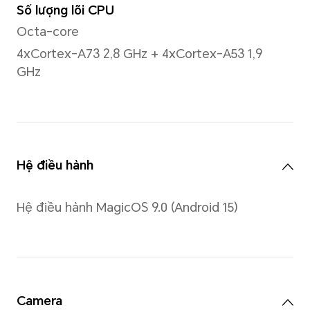
PPI
255 PPI
Độ sáng
400nit
Tỷ lệ tương phản
1500:1
Loại