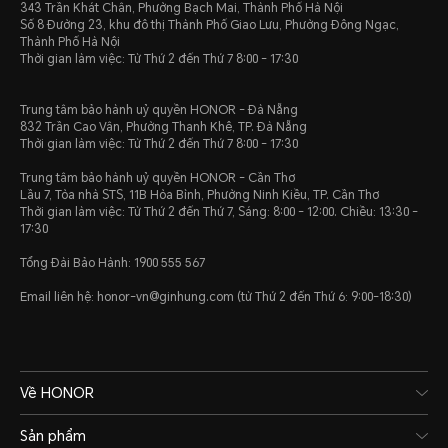
343 Trần Khát Chân, Phường Bạch Mai, Thành Phố Hà Nội
Số 8 Đường 23, khu đô thị Thành Phố Giao Lưu, Phường Đông Ngạc,
Thành Phố Hà Nội
Thời gian làm việc: Từ Thứ 2 đến Thứ 7 8:00 - 17:30
Camera chính
Trung tâm bảo hành uỷ quyền HONOR - Đà Nẵng
832 Trần Cao Vân, Phường Thanh Khê, TP. Đà Nẵng
8MP (Fno2.0 AF)
Thời gian làm việc: Từ Thứ 2 đến Thứ 7 8:00 - 17:30
Trung tâm bảo hành uỷ quyền HONOR - Cần Thơ
Lưu ý: Các pixel của ảnh có chế độ
Lầu 7, Tòa nhà STS, 11B Hòa Bình, Phường Ninh Kiều, TP. Cần Thơ
Thời gian làm việc: Từ Thứ 2 đến Thứ 7, Sáng: 8:00 - 12:00. Chiều: 13:30 -
thể khác nhau, vui lòng tham khảo tì
17:30
Tổng Đài Bảo Hành: 1900 555 567
Email liên hệ: honor-vn@ginhung.com (từ Thứ 2 đến Thứ 6: 9:00-18:30)
Camera trước
5MP (Fno2.2 FF)
Về HONOR
Lưu ý: Các pixel của ảnh có chế độ
Sản phẩm