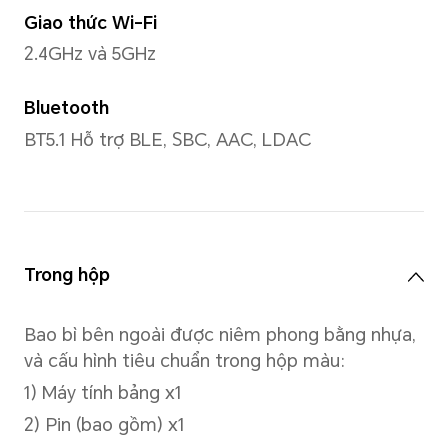
Mô hình CPU
Nền tảng di động Snapdrago
Số lượng lõi CPU
Octa-core
4xCortex-A73 2,8 GHz + 4xC
GHz