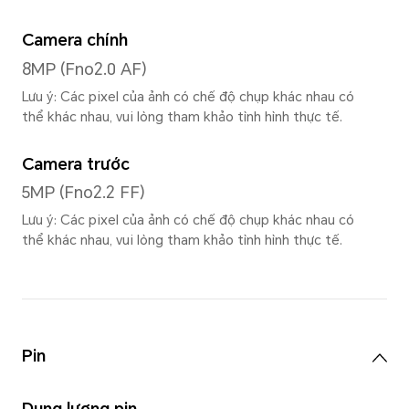
LCD
Độ phân giải
1504*2508
Tốc độ làm mới
Tốc độ làm mới tối đa 120Hz
Màu màn hình