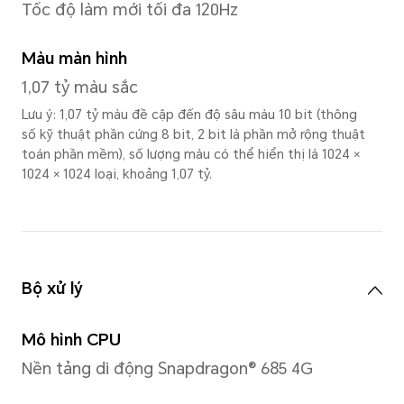
Kích thước
11,5 inch
Lưu ý: Màn hình có thiết kế góc bo 
hình chữ nhật tiêu chuẩn, chiều dà
hình là 11,5 inch (khu vực xem thực 
Tỷ lệ màn hình so với thân 
86%