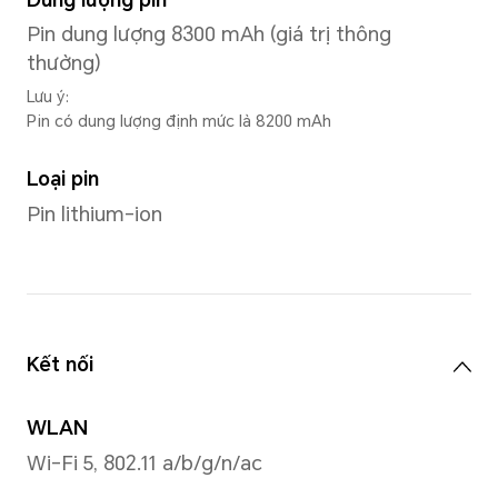
1,07 tỷ màu sắc
Lưu ý: 1,07 tỷ màu đề cập đến độ sâ
số kỹ thuật phần cứng 8 bit, 2 bit 
toán phần mềm), số lượng màu có thể
1024 × 1024 loại, khoảng 1,07 tỷ.
Bộ xử lý