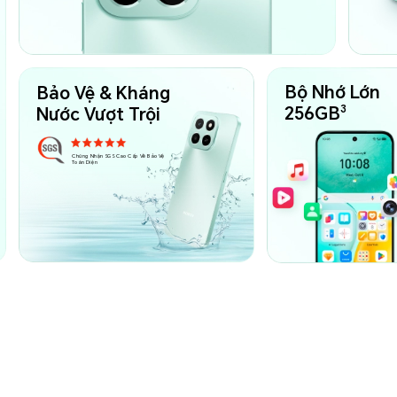
Bộ Nhớ Lớn
Bảo Vệ & Kháng
3
256GB
Nước Vượt Trội
Chứng Nhận SGS Cao Cấp Về Bảo Vệ
Toàn Diện