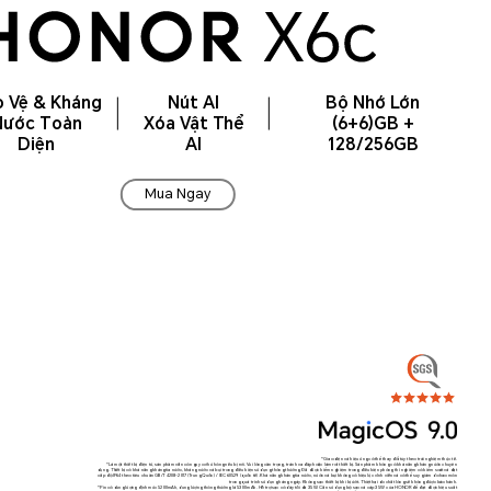
 Vệ & Kháng
Nút AI
Bộ Nhớ Lớn
Nước Toàn
Xóa Vật Thể
(6+6)GB +
Diện
AI
128/256GB
Mua Ngay
*Giao diện và hiệu ứng có thể thay đổi tùy theo trải nghiệm thực tế.
*Là một thiết bị điện tử, sản phẩm vẫn có nguy cơ hư hỏng nếu bị rơi. Vui lòng cẩn trọng, tránh va đập hoặc làm rơi thiết bị. Sản phẩm không có khả năng kháng nước chuyên
dụng. Thiết bị có khả năng khángtia nước, kháng nước và bụi trong điều kiện sử dụng thông thường. Đã được kiểm nghiệm trong điều kiện phòng thí nghiệm có kiểm soát và đạt
cấp độ IP64 theo tiêu chuẩn GB/T 4208-2017 (Trung Quốc) / IEC 60529 (quốc tế). Khả năng kháng tia nước, nước và bụi không có hiệu lực vĩnh viễn và có thể suy giảm do hao mòn
trong quá trình sử dụng hàng ngày. Không sạc thiết bị khi bị ướt. Thiệt hại do chất lỏng sẽ không được bảo hành.
*Pin có dung lượng định mức 5200mAh, dung lượng thông thường là 5300mAh. Hỗ trợ sạc có dây tối đa 35W. Cần sử dụng bộ sạc và cáp 35W của HONOR để đạt được hiệu suất