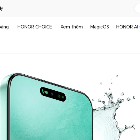
y.
bảng
HONOR CHOICE
Xem thêm
MagicOS
HONOR AI