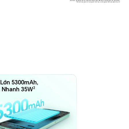
sạc tối ưu. Tốc độ sạc thực tế có thể thay đổi tùy theo điều kiện môi trường và các yếu tố khác.
*Hình ảnh sản phẩm chỉ mang tính minh họa, vui lòng tham khảo sản phẩm thực tế.
 Lớn 5300mAh,
2
c Nhanh 35W