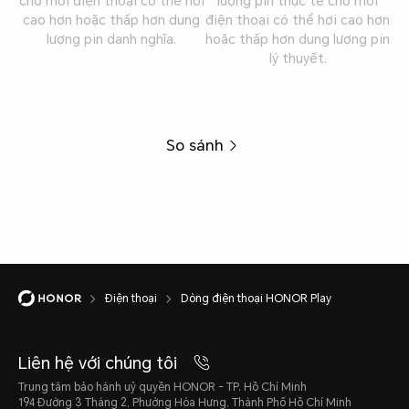
cho mỗi điện thoại có thể hơi
lượng pin thực tế cho mỗi
cao hơn hoặc thấp hơn dung
điện thoại có thể hơi cao hơn
lượng pin danh nghĩa.
hoặc thấp hơn dung lượng pin
lý thuyết.
So sánh
Điện thoại
Dòng điện thoại HONOR Play
Liên hệ với chúng tôi
Trung tâm bảo hành uỷ quyền HONOR - TP. Hồ Chí Minh
194 Đường 3 Tháng 2, Phường Hòa Hưng, Thành Phố Hồ Chí Minh