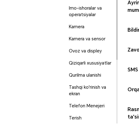
Ayri
Imo-ishoralar va
mum
operatsiyalar
Kamera
Bild
Kamera va sensor
Zavo
Ovoz va displey
Qiziqarli xususiyatlar
SMS 
Qurilma ulanishi
Tashqi ko'rinish va
Orqa
ekran
Telefon Menejeri
Rasmi
ta'si
Terish
Tizim yangilanishi