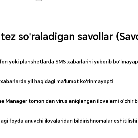
tez so'raladigan savollar (Savo
fon yoki planshetlarda SMS xabarlarini yuborib bo'lmayap
xabarlarda yil haqidagi ma'lumot ko'rinmayapti
e Manager tomonidan virus aniqlangan ilovalarni o'chirib
agi foydalanuvchi ilovalaridan bildirishnomalar eshitilish