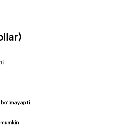
llar)
ti
 bo'lmayapti
i mumkin