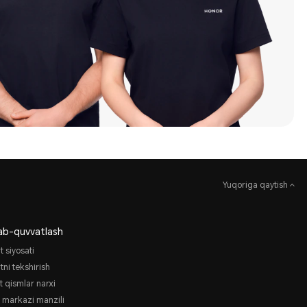
Yuqoriga qaytish
lab-quvvatlash
t siyosati
tni tekshirish
t qismlar narxi
s markazi manzili