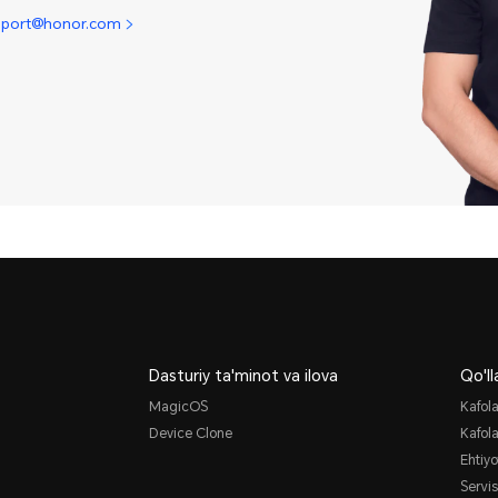
pport@honor.com
Dasturiy ta'minot va ilova
Qo'l
MagicOS
Kafola
Device Clone
Kafola
Ehtiyo
Servi