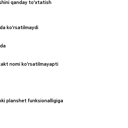
ishini qanday to'xtatish
da ko'rsatilmaydi
qda
takt nomi ko'rsatilmayapti
 yoki planshet funksionalligiga