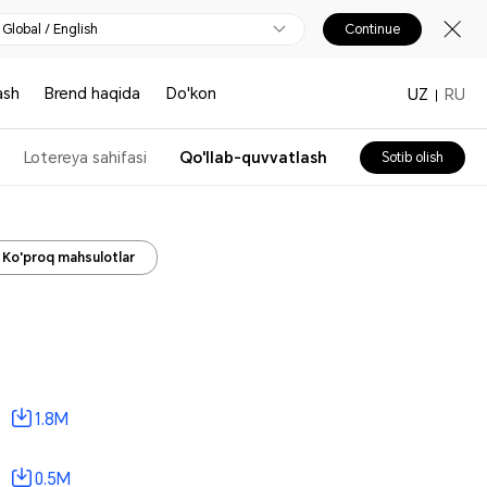
Global / English
Continue
ash
Brend haqida
Do'kon
UZ
RU
Lotereya sahifasi
Qo'llab-quvvatlash
Sotib olish
Ko'proq mahsulotlar
1.8M
0.5M