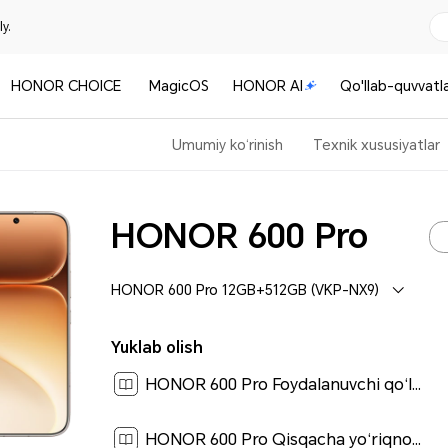
y.
HONOR CHOICE
MagicOS
HONOR AI
Qo'llab-quvvatl
Umumiy ko‘rinish
Texnik xususiyatlar
HONOR 600 Pro
HONOR 600 Pro 12GB+512GB (VKP-NX9)
Yuklab olish
HONOR 600 Pro Foydalanuvchi qo‘llanmasi-(MagicOS 10_01,uz)[ 1.8M ]
HONOR 600 Pro Qisqacha yo‘riqnoma-(Magic OS 10.0_01,VKP-NX9,uz)[ 0.5M ]