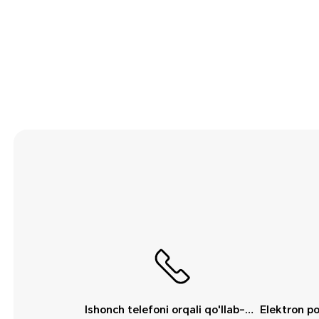
Uchinchi tomon
ilovalari
Video
Wi-Fi va tarmoq
Xabar
Xavfsizlik va maxfiylik
Xotira
Ishonch telefoni orqali qo'llab-quvvatlash