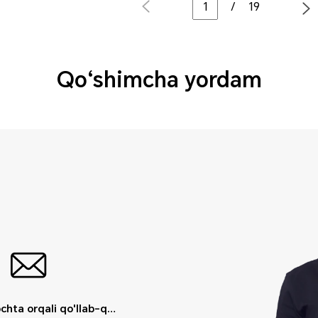
/
19
Qo‘shimcha yordam
Elektron pochta orqali qo'llab-quvvatlash