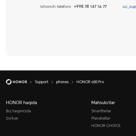
Ishonch telefoni:
+998 78 147 16 77
uz_su
Support
phones
HONOR 600 Pro
HONOR haqida
Mahsulotlar
Biz haqimizda
Smartfonlar
Do'kon
Planshetlar
HONOR CHOICE