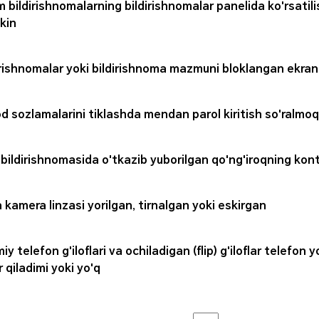
m bildirishnomalarning bildirishnomalar panelida ko'rsatil
kin
irishnomalar yoki bildirishnoma mazmuni bloklangan ekran
d sozlamalarini tiklashda mendan parol kiritish so'ralmo
bildirishnomasida o'tkazib yuborilgan qo'ng'iroqning kon
 kamera linzasi yorilgan, tirnalgan yoki eskirgan
y telefon g'iloflari va ochiladigan (flip) g'iloflar telefon
r qiladimi yoki yo'q