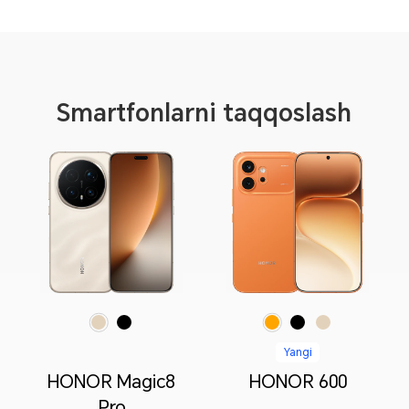
Smartfonlarni taqqoslash
Olovrang
Qora
Kunchiqar Tilla
Qora Grafit
Qaymoq rang
Yangi
HONOR Magic8
HONOR 600
Pro