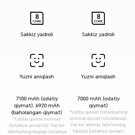
Sakkiz yadroli
Sakkiz yadroli
Yuzni aniqlash
Yuzni aniqlash
7100 mAh (odatiy
7000 mAh (odatiy
qiymat), 6920 mAh
qiymat)
(baholangan qiymat)
*Ushbu quvvat batareyaning
nominal quvvati hisoblanadi.
*Ushbu quvvat nominal
Har bir alohida telefonning
batareya quvvatidir. Har bir
haqiqiy batareya quvvati
telefonning haqiqiy batareya