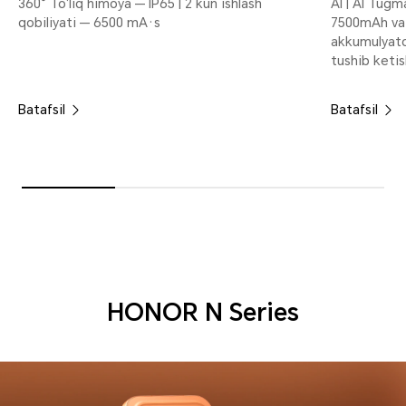
360° To‘liq himoya — IP65 | 2 kun ishlash
AI | AI Tugma
qobiliyati — 6500 mA·s
7500mAh va
akkumulyato
tushib ketis
Batafsil
Batafsil
HONOR N Series