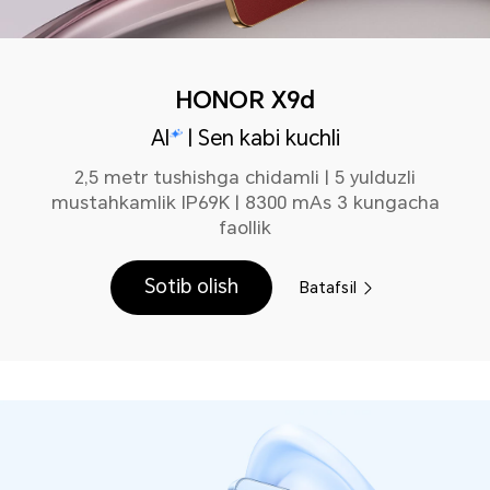
HONOR X9d
AI
| Sen kabi kuchli
2,5 metr tushishga chidamli | 5 yulduzli
mustahkamlik IP69K | 8300 mAs 3 kungacha
faollik
Sotib olish
Batafsil