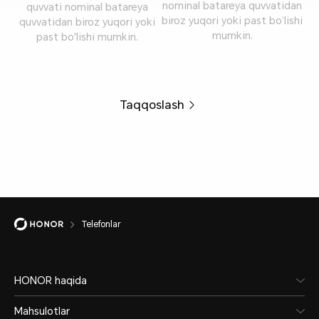
nominal batareya quvvatidan
quvvati nominal batareya
biroz yuqori yoki past bo‘lishi
quvvatidan biroz yuqori yoki
mumkin.
past bo'lishi mumkin.
Taqqoslash
Telefonlar
HONOR haqida
Mahsulotlar