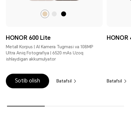
Sahro
Velvet
Velvet
Tilla
Kulrang
Qora
HONOR 600 Lite
HONOR 4
Metall Korpus | AI Kamera Tugmasi va 108MP
Ultra Aniq Fotografiya | 6520 mAs Uzoq
ishlaydigan akkumulyator
Sotib olish
Batafsil
Batafsil