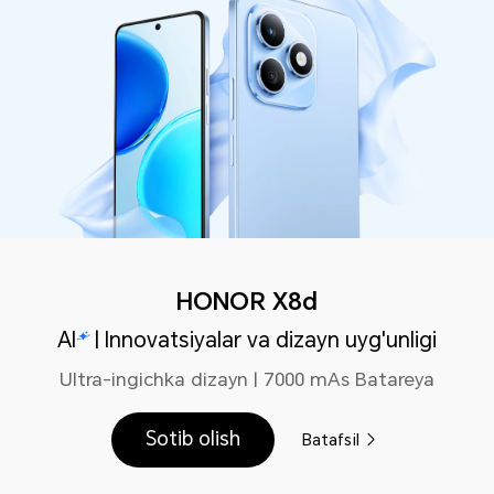
HONOR X8d
AI
| Innovatsiyalar va dizayn uyg'unligi
Ultra-ingichka dizayn | 7000 mAs Batareya
Sotib olish
Batafsil