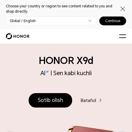
Choose your country or region to see content related to you and
shop directly.
Global / English
Continue
HONOR X9d
AI
| Sen kabi kuchli
Sotib olish
Batafsil