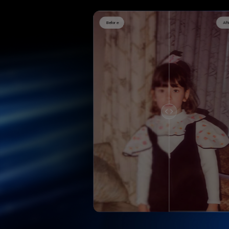
After
Before
Aft