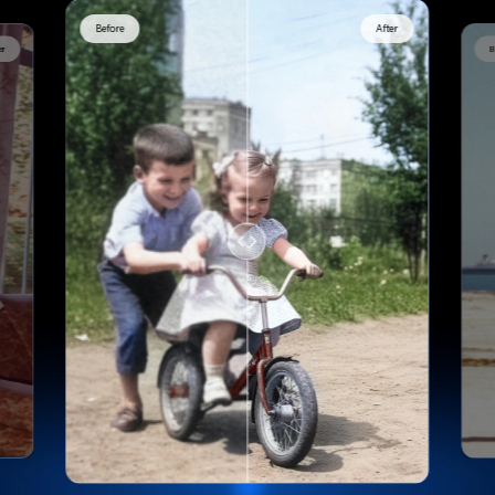
Before
After
er
B