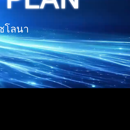
์เซโลนา