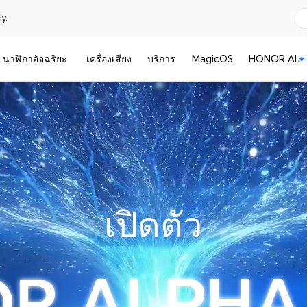
y.
นาฬิกาอัจฉริยะ
เครื่องเสียง
บริการ
MagicOS
HONOR AI
เปิดตัว
OR
ALPHA