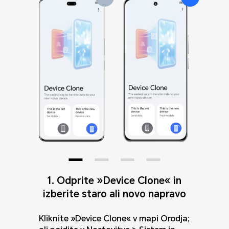
1. Odprite »Device Clone« in
1. Na novi napravi odprite
1. Na novi napravi odprite
1. Na novi napravi odprite
»Device Clone« in izberite vrsto
»Device Clone« in izberite vrsto
»Device Clone« in izberite vrsto
izberite staro ali novo napravo
naprave
naprave
naprave
Kliknite »Device Clone« v mapi Orodja;