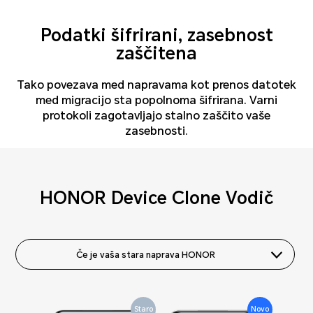
Podatki šifrirani, zasebnost
zaščitena
Tako povezava med napravama kot prenos datotek
med migracijo sta popolnoma šifrirana. Varni
protokoli zagotavljajo stalno zaščito vaše
zasebnosti.
HONOR Device Clone Vodič
Če je vaša stara naprava HONOR
Staro
Staro
Staro
Staro
Staro
Staro
Staro
Staro
Staro
Novo
Novo
Novo
Novo
Novo
Staro
Staro
Novo
Novo
Novo
Novo
Staro
Staro
Novo
Novo
Novo
Novo
Novo
Novo
Novo
Novo
Novo
Novo