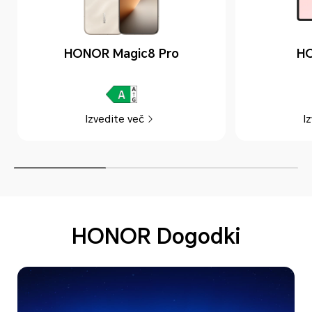
HONOR Magic8 Pro
HO
Izvedite več
I
HONOR Dogodki