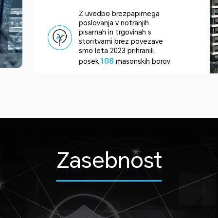
Z uvedbo brezpapirnega
poslovanja v notranjih
pisarnah in trgovinah s
storitvami brez povezave
smo leta 2023 prihranili
108
posek
masonskih borov
Zasebnost