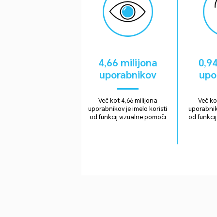
4,66 milijona
0,94
uporabnikov
upo
Več kot 4,66 milijona
Več ko
uporabnikov je imelo koristi
uporabniko
od funkcij vizualne pomoči
od funkci