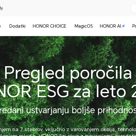
y.
e
Dodatki
HONOR CHOICE
MagicOS
HONOR AI
P
Pregled poročila
OR ESG za leto 
redani ustvarjanju boljše prihodnos
jem na 7 stebrov, vključno z varovanjem okolja, tehnolo
enjem mladih, HONOR širi okvir z inovacijami, osredot