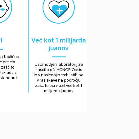
i
Več kot 1 milijarda
juanov
a tablična
e prejela
Ustanovljen laboratorij za
a zaščito
zaščito oči HONOR Oasis
 skladu z
in v naslednjih treh letih bo
 standardi
v raziskave na področju
zaščite oči vložil več kot 1
milijardo juanov