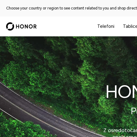
Choose your country or region to see content related to you and shop directl
Telefoni
Tablic
HON
P
Z osredotočan
opolnomoč