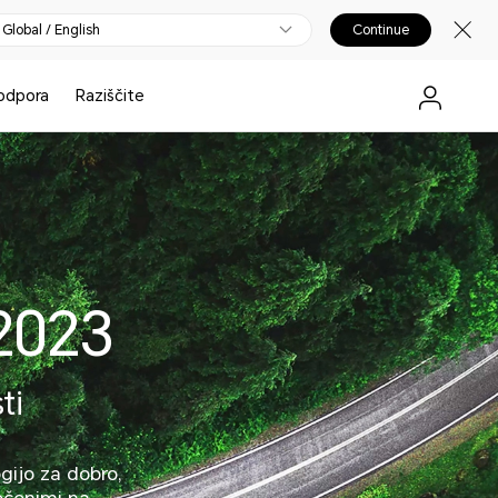
Global / English
Continue
odpora
Raziščite
2023
ti
gijo za dobro,
očenimi na