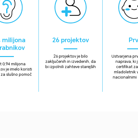
 milijona
26 projektov
Prv
rabnikov
26 projektov je bilo
Ustvarjena prv
zaključenih in izvedenih, da
naprava, ki j
t 0,94 milijona
bi izpolnili zahteve starejših
certifikat z
v je imelo koristi
mladoletnik v
j za slušno pomoč
nacionalnimi