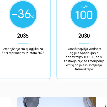
TOP
-36
100
%
2035
2030
Zmanjšanje emisij ogljika za
Doseči najvišjo vrednost
36 % v primerjavi z letom 2022
ogljika Spodbujanje
dobaviteljev TOP100, da si
zastavijo cilje za zmanjšanje
emisij ogljika in sprejmejo
trdne ukrepe