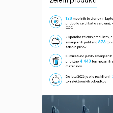
Zeleni produkti
128
mobilnih telefonov in lapt
pridobilo certifikat o varovanju 
CQC
Z uporabo zelenih produktov je 
876
zmanjšanih približno
ton 
zelenih plinov
Kumulativno je bilo zmanjšanih
4 440
približno
ton nevarnih s
materialov
Do leta 2023 je bilo recikliranih
ton elektronskih odpadkov