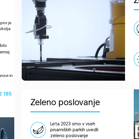
Z
opov je
okolja
bilo
emisij
novi in
2 185
Zeleno poslovanje
Leta 2023 smo v vseh
pisarniških parkih uvedli
zeleno poslovanje