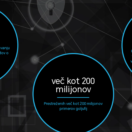
ovanju
dov o
več kot 200
milijonov
Prestreženih več kot 200 milijonov
primerov goljufij