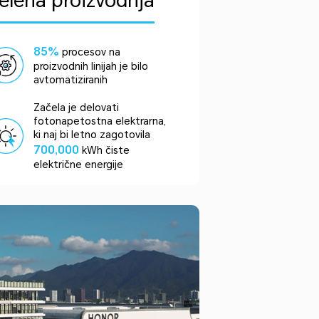
elena proizvodnja
85%
procesov na
proizvodnih linijah je bilo
avtomatiziranih
Začela je delovati
fotonapetostna elektrarna,
ki naj bi letno zagotovila
700,000
kWh čiste
električne energije