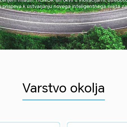
in prispeva k ustvarjanju novega inteligentnega sveta za
Varstvo okolja