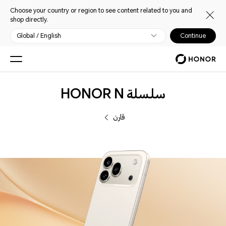
Choose your country or region to see content related to you and
shop directly.
Global / English
Continue
الهواتف
سلسلة HONOR N
قارن