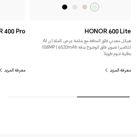
أخضر
ذهبي
رمادي
أسود
فاتح
صحراوي
مخملي
مخملي
 400 Pro
HONOR 600 Lite
هيكل معدني فائق النحافة مع شاشة عرض كاملة | زر AI
للكاميرا تصوير فائق الوضوح بدقة 108MP | 6520mAh
بطارية تدوم طويلاً
معرفة المزيد
معرفة المزيد