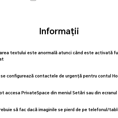
Informații
area textului este anormală atunci când este activată f
at
se configurează contactele de urgență pentru contul H
ot accesa PrivateSpace din meniul Setări sau din ecranul
rebuie să fac dacă imaginile se pierd de pe telefonul/ta