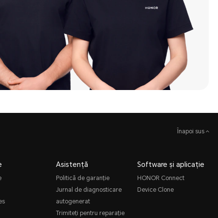
Înapoi sus
e
Asistență
Software și aplicație
e
Politică de garanție
HONOR Connect
Jurnal de diagnosticare
Device Clone
es
autogenerat
Trimiteți pentru reparație