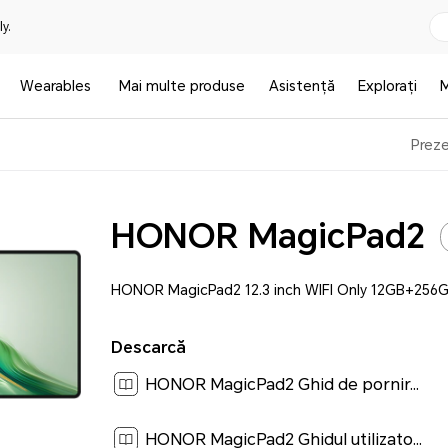
y.
Wearables
Mai multe produse
Asistență
Explorați
Preze
HONOR MagicPad2
HONOR MagicPad2 12.3 inch WIFI Only 12GB+256
Descarcă
HONOR MagicPad2 Ghid de pornire rapidă-(Magic OS 8.0_02,ROD2-W09,ro)[ 1.2M ]
HONOR MagicPad2 Ghidul utilizatorului-(MagicOS 8.0_01,ro)[ 2.8M ]