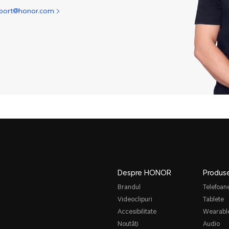
pport@honor.com
Despre HONOR
Produs
Brandul
Telefoan
Videoclipuri
Tablete
Accesibilitate
Wearabl
Noutăți
Audio