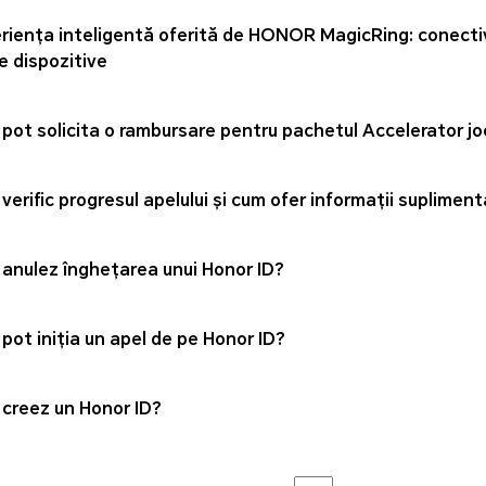
riența inteligentă oferită de HONOR MagicRing: conectiv
e dispozitive
pot solicita o rambursare pentru pachetul Accelerator joc
verific progresul apelului și cum ofer informații suplimen
anulez înghețarea unui Honor ID?
pot iniția un apel de pe Honor ID?
creez un Honor ID?