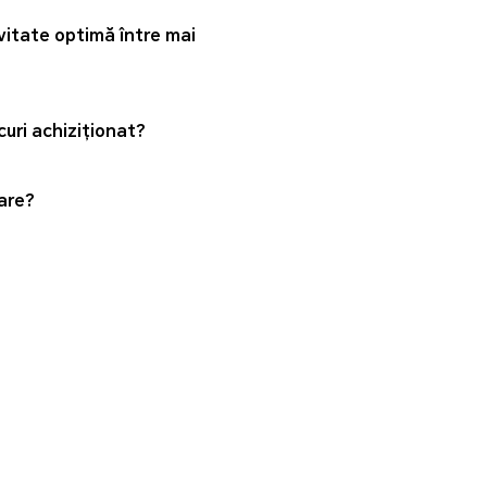
itate optimă între mai
uri achiziționat?
tare?