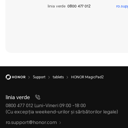
linia verde
0800 477 012
ro.su
Support
tablets
HONOR MagicPad2
linia verde
0800 477 012 Luni-Vineri 09:00 -18:00
(Cu excepția weekend-urilor și sărbătorilor legale)
ro.support@honor.com