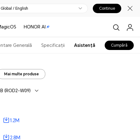
Global / English
Continue
MagicOS
HONOR AI
ntare Generală
Specificații
Asistență
Cumpără
Mai multe produse
GB (ROD2-W09)
1.2M
2.8M