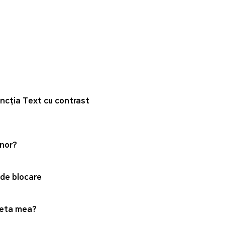
uncția Text cu contrast
onor?
 de blocare
bleta mea?