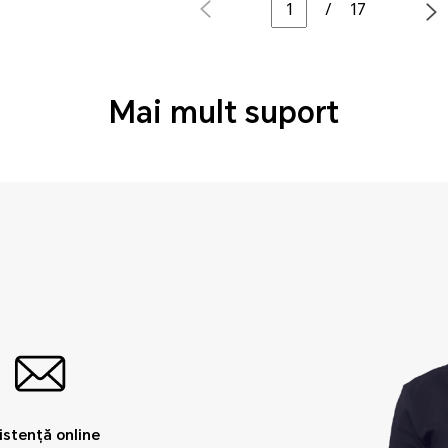
/
17
Mai mult suport
istență online