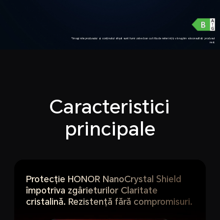
*Imaginile produsului și conținutul afișat sunt furnizate doar cu titlu de referință, vă rugăm să consultați produsul
real.
Caracteristici
principale
Protecție HONOR NanoCrystal Shield
împotriva zgârieturilor
Claritate
cristalină. Rezistență fără compromisuri.