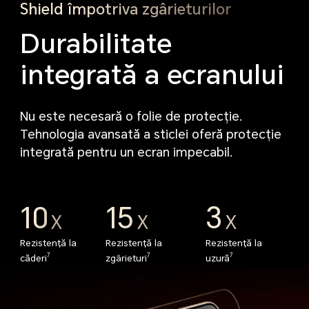
Shield împotriva zgârieturilor
Durabilitate
integrată a ecranului
Nu este necesară o folie de protecție.
Tehnologia avansată a sticlei oferă protecție
integrată pentru un ecran impecabil.
10
15
3
X
X
X
Rezistență la
Rezistență la
Rezistență la
7
7
7
căderi
zgârieturi
uzură