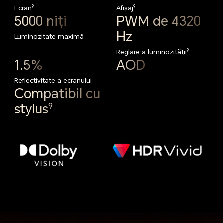
9
9
9
9
Ecran
Ecran
Afișaj
Afișaj
5000 niți
6000 niți
PWM de 4320
PWM de 4320
Hz
Hz
Luminozitate maximă
Luminozitate maximă
9
9
Reglare a luminozității
Reglare a luminozității
1.5%
1.5%
AOD
AOD
Reflectivitate a ecranului
Reflectivitate a ecranului
Compatibil cu
Compatibil cu
9
9
stylus
stylus