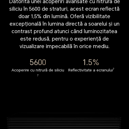
Datorită unei acoperiri avansate cu nitrură de
siliciu în 5600 de straturi, acest ecran reflectă
doar 1,5% din lumină. Oferă vizibilitate
excepțională în lumina directă a soarelui și un
contrast profund atunci când luminozitatea
este redusă, pentru o experiență de
vizualizare impecabilă în orice mediu.
1.5%
5600
4.2%
1.5%
7
Acoperire cu nitrură de siliciu
Reflectivitate a ecranului
Reflectivitate a ecranului
Reflectivitate a ecranului
7