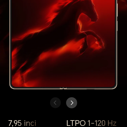
7,95 inci
6,52 inci
LTPO 1-120 Hz
LTPO 1-120 Hz