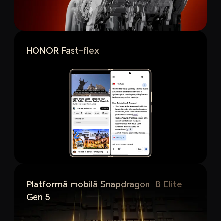
HONOR Fast-flex
Platformă mobilă Snapdragon
®
8 Elite
Gen 5
4