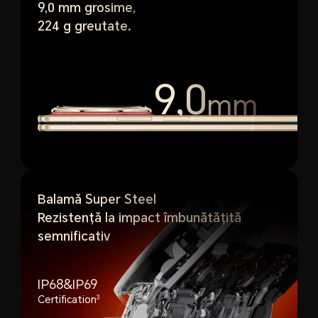
9,0 mm grosime,
224 g greutate.
2
9,0
mm
Balamă Super Steel
Rezistență la impact îmbunătățită
semnificativ
IP68&IP69
Certification
3