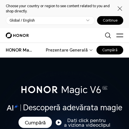
Choose your country or region to see content related to you and
shop directly.
Global / English
Continue
HONOR Magic V6
Prezentare Generală
Cumpără
Descoperă adevărata magie
Dați click pentru
Cumpără
a viziona videoclipul