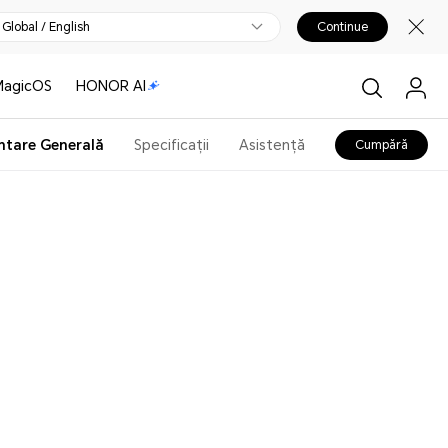
Global / English
Continue
MagicOS
HONOR AI
ntare Generală
Specificații
Asistență
Cumpără