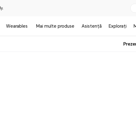
y.
Wearables
Mai multe produse
Asistență
Explorați
Preze