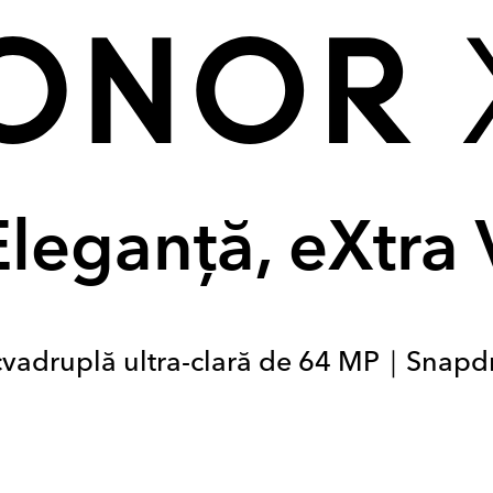
Eleganță, eXtra 
adruplă ultra-clară de 64 MP｜Snapdra