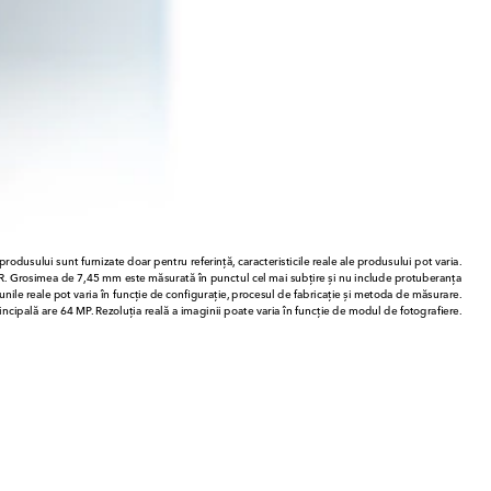
produsului sunt furnizate doar pentru referință, caracteristicile reale ale produsului pot varia.
R. Grosimea de 7,45 mm este măsurată în punctul cel mai subțire și nu include protuberanța
nile reale pot varia în funcție de configurație, procesul de fabricație și metoda de măsurare.
ncipală are 64 MP. Rezoluția reală a imaginii poate varia în funcție de modul de fotografiere.