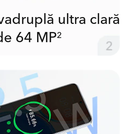
adruplă ultra clară
de 64 MP
2