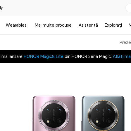
y.
Wearables
Mai multe produse
Asistență
Explorați
Preze
tima lansare
HONOR Magic8 Lite
din HONOR Seria Magic.
Aflați ma