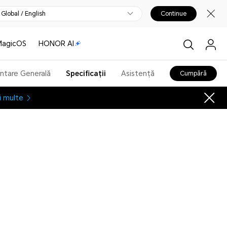
Global / English
Continue
MagicOS
HONOR AI
ntare Generală
Specificații
Asistență
Cumpără
i multe