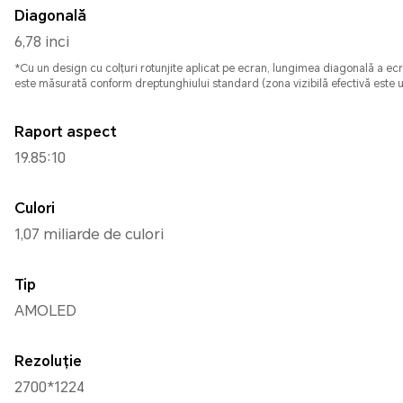
Diagonală
6,78 inci
*Cu un design cu colțuri rotunjite aplicat pe ecran, lungimea diagonală a ecr
este măsurată conform dreptunghiului standard (zona vizibilă efectivă este 
Raport aspect
19.85:10
Culori
1,07 miliarde de culori
Tip
AMOLED
Rezoluție
2700*1224