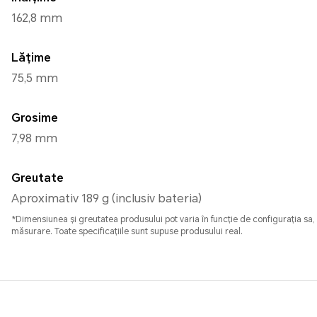
162,8 mm
Lățime
75,5 mm
Grosime
7,98 mm
Greutate
Aproximativ 189 g (inclusiv bateria)
*Dimensiunea și greutatea produsului pot varia în funcție de configurația sa,
măsurare. Toate specificațiile sunt supuse produsului real.