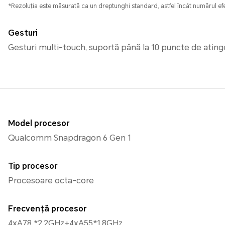
*Rezoluția este măsurată ca un dreptunghi standard, astfel încât numărul efe
Gesturi
Gesturi multi-touch, suportă până la 10 puncte de ating
Model procesor
Qualcomm Snapdragon 6 Gen 1
Tip procesor
Procesoare octa-core
Frecvență procesor
4xA78 *2.2GHz+4xA55*1.8GHz