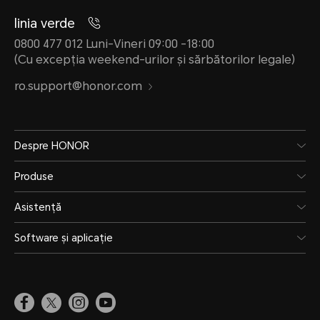
Puter
linia verde
încăr
0800 477 012 Luni-Vineri 09:00 -18:00
(Cu excepția weekend-urilor și sărbătorilor legale)
inteli
ro.support@honor.com
scenar
Consu
reală.
Despre HONOR
Produse
Asistență
Software și aplicație
Rezistență la Apă și Praf