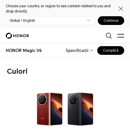
Choose your country or region to see content related to you and
shop directly.
Global / English
Continue
HONOR Magic V6
Specificații
Cumpără
Culori