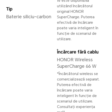
16 GB + 512 GB
*Spațiul de stocare intern disponibi
deoarece o parte din memoria inte
software.
Camera principală