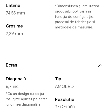
Velvet Grey
,
Marrs Gree
Dimensiuni și greutate