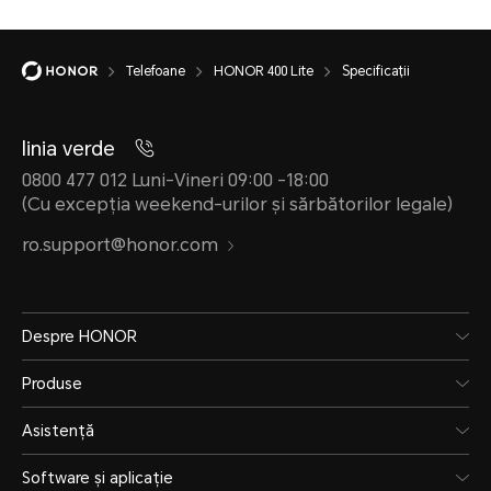
Încă
Sup
Telefoane
HONOR 400 Lite
Specificații
de 
linia verde
0800 477 012 Luni-Vineri 09:00 -18:00
(Cu excepția weekend-urilor și sărbătorilor legale)
ro.support@honor.com
Despre HONOR
Rezistență la Apă și Praf
Produse
Asistență
IP64
Software și aplicație