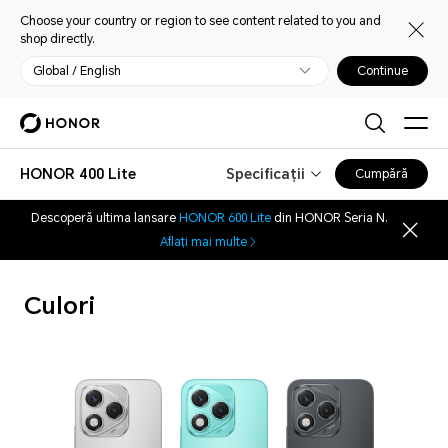
Choose your country or region to see content related to you and
shop directly.
Global / English
Continue
HONOR 400 Lite
Specificații
Cumpără
Descoperă ultima lansare
HONOR 600 Lite
din HONOR Seria N.
Aflați mai multe