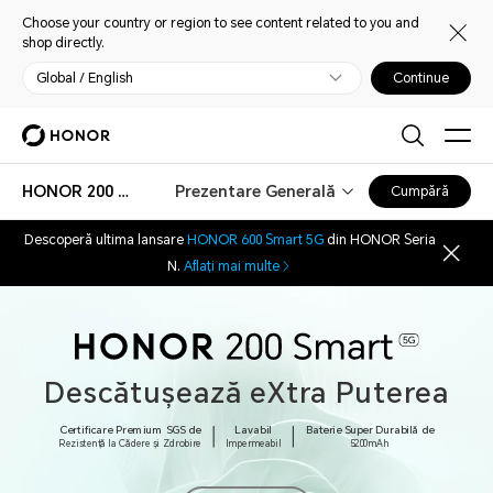
Choose your country or region to see content related to you and
shop directly.
Global / English
Continue
HONOR 200 Smart
Prezentare Generală
Cumpără
Descoperă ultima lansare
HONOR 600 Smart 5G
din HONOR Seria
N.
Aflați mai multe
Descătușează eXtra Puterea
Certificare Premium SGS de
Lavabil
Baterie Super Durabilă de
Rezistență la Cădere și Zdrobire
Impermeabil
5200mAh