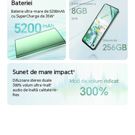
Bateriei
RAM echivalent a
8GB
Baterie ultra-mare de 5200mAh
cu SuperCharge de 35W
3
(4+4)
Stocare de
256GB
Sunet de mare impact
5
Difuzoare stereo duale
300% volum ultra-înalt
5
audio de înaltă calitate Hi-
Res