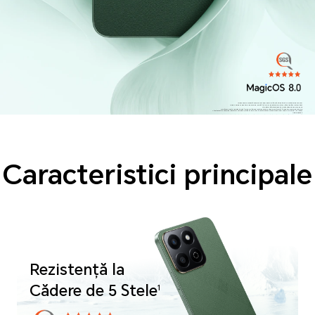
*Produsele din această imagine sunt doar pentru referință, vă rugăm să consultați produsul real.
*Fiind un produs electronic de precizie, există încă un risc de deteriorare atunci când telefonul este scăpat.
Vă rugăm să fiți atenți pentru a evita căderile sau coliziunile.
*Telefonul nu este rezistent la apă în mod profesional. Este rezistent la stropire, apă și praf în condiții normale de utilizare.
A fost testat în condiții de laborator controlate și atinge nivelul IP64 în conformitate cu standardele GB/T 4208-2017 (China) / IEC 60529
(internațional).
În condiții de laborator controlate, a trecut testul de spălare de 3 minute. Rezistența la stropire, apă și praf nu este permanentă,
iar performanța de protecție poate scădea din cauza uzurii zilnice. Nu încercați să încărcați un telefon umed.
Deteriorarea cauzată de lichide nu este acoperită de garanție.
*Capacitatea tipică a bateriei este de 5200mAh, iar capacitatea nominală a bateriei este de 5100mAh.
Caracteristici principale
Rezistență la
Cădere de 5 Stele
1