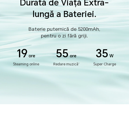
Durată de Viață Extra-
lungă a Bateriei.
Baterie puternică de 5200mAh,
pentru o zi fără griji.
19
55
35
ore
ore
W
Steaming online
Redare muzică
Super Charge
7