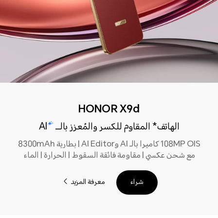
HONOR X9d
الهاتف* المقاوم للكسر والمُعزز بالــ
AI
108MP OIS كاميرا بالـ AI وAI Editor | بطارية 8300mAh
مع شحن عكسي | مقاومة فائقة السقوط | الحرارة | الماء
معرفة المزيد
شراء