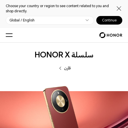
Choose your country or region to see content related to you and
shop directly.
Global / English
Continue
الهواتف
سلسلة HONOR X
قارن