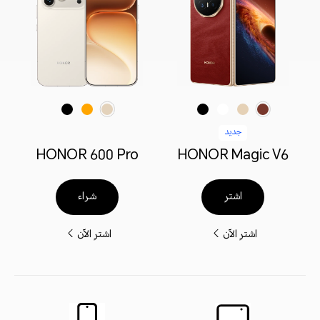
أحمر
ذهبي
أبيض
أسود
برتقالي
أسود
ذهبي فاتح
جديد
HONOR 600 Pro
HONOR Magic V6
اشترِ
شراء
اشترِ الآن
اشترِ الآن