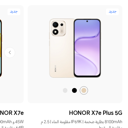
جديد
جديد
ذهبي
أسود
فضي
NOR X7e
HONOR X7e Plus 5G
8100mAh بطارية ضخمة | IP69K مقاومة الماء | 2.5 م