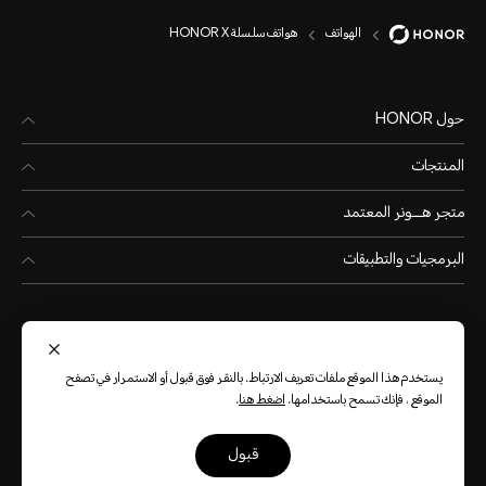
الهواتف
هواتف سلسلة HONOR X
حول HONOR
المنتجات
متجر هـــونر المعتمد
البرمجيات والتطبيقات
يستخدم هذا الموقع ملفات تعريف الارتباط. بالنقر فوق قبول أو الاستمرار في تصفح
الموقع ، فإنك تسمح باستخدامها.
اضغط هنا
.
Qatar
(العربية)
قبول
خريطة الموقع
شروط الاستخدام
بيان الخصوصية
الكوكيز