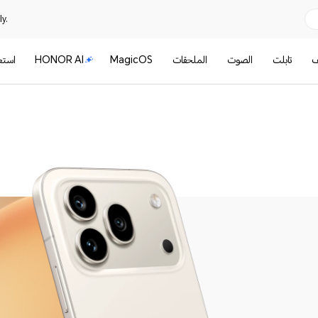
y.
ف
تابلت
الصوت
الملحقات
MagicOS
HONOR AI
است