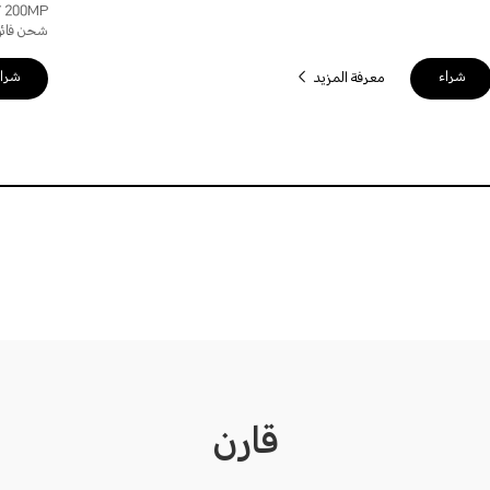
شحن فائق من
شراء
شرا
معرفة المزيد
قارن