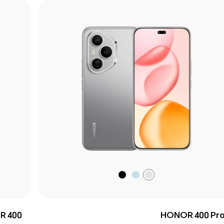
الرمادي
الأزرق
أسود
البحري
منتصف
الليل
R 400
HONOR 400 Pr