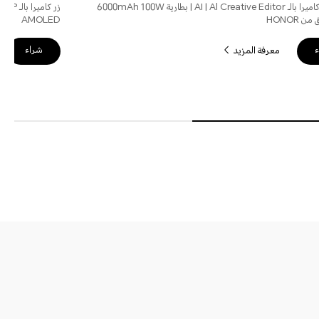
200MP كاميرا بالـ AI | Al Creative Editor | بطارية 6000mAh 100W
 HONOR
AMOLED
ء
شراء
معرفة المزيد