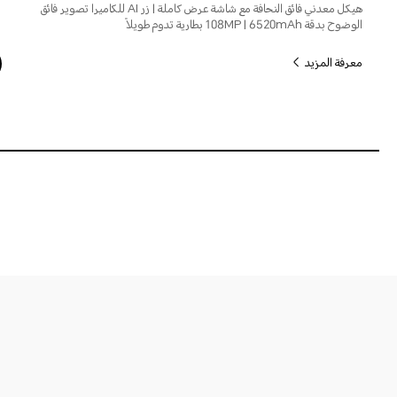
هيكل معدني فائق النحافة مع شاشة عرض كاملة | زر AI للكاميرا تصوير فائق
الوضوح بدقة 108MP | 6520mAh بطارية تدوم طويلاً
معرفة المزيد