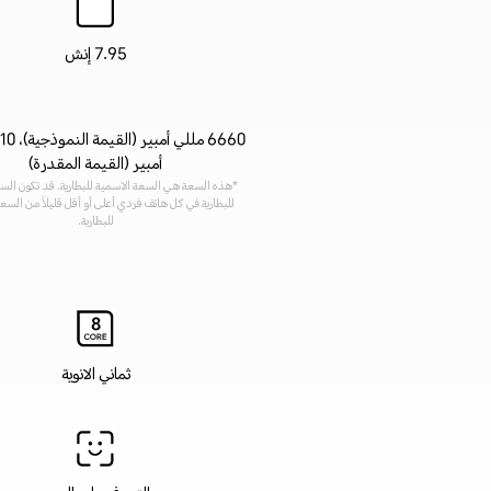
7.95 إنش
أمبير (القيمة المقدرة)
*هذه السعة هي السعة الاسمية للبطارية. قد تكون السع
للبطارية في كل هاتف فردي أعلى أو أقل قليلاً من السع
للبطارية.
ثماني الانوية