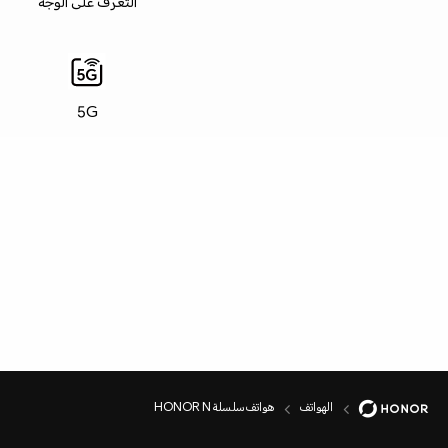
التعرف على الوجه
5G
الهواتف
هواتف سلسلة HONOR N