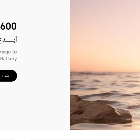
600
أبـــــد
Image to
 Battery
شراء