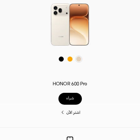
برتقالي
أسود
ذهبي فاتح
HONOR 600 Pro
شراء
اشترِ الآن