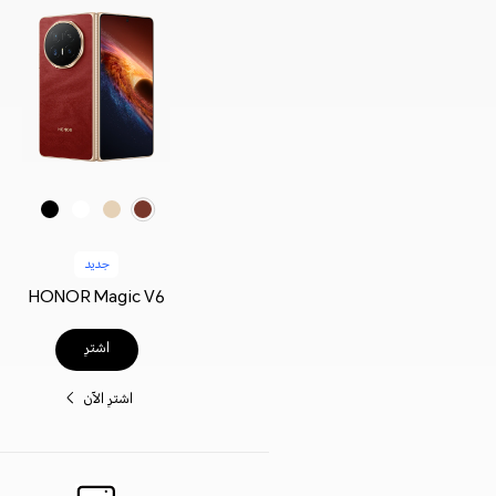
أحمر
ذهبي
أبيض
أسود
جديد
HONOR Magic V6
اشترِ
اشترِ الآن