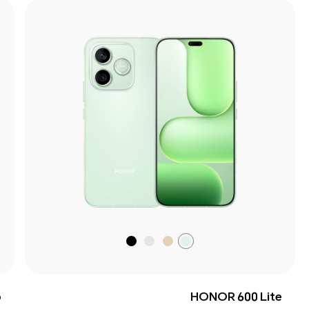
أخضر
ذهبي
رمادي
أسود
فاتح
صحراوي
مخملي
مخملي
o
HONOR 600 Lite