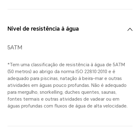
Material
Estrutura intermédia em liga
série 6
Bracelete