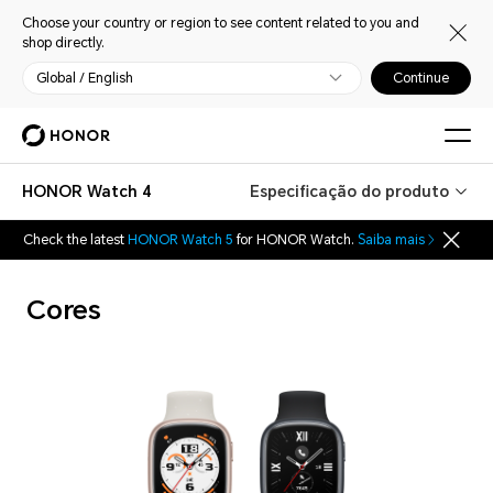
Choose your country or region to see content related to you and
shop directly.
Global / English
Continue
HONOR Watch 4
Especificação do produto
Check the latest
HONOR Watch 5
for HONOR Watch.
Saiba mais