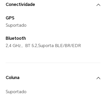
Bracelete de silicone
Memória
ROM
4 GB