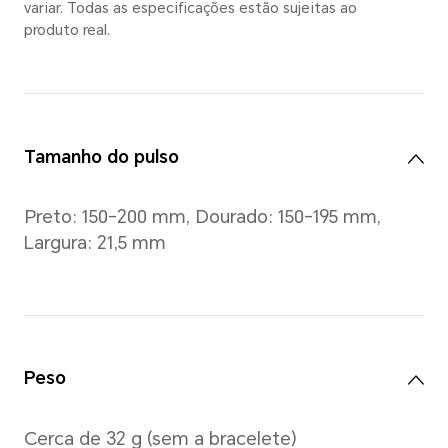
Gold
,
Blac
Dimensões
45,3 mm × 39,1 mm × 11,2 m