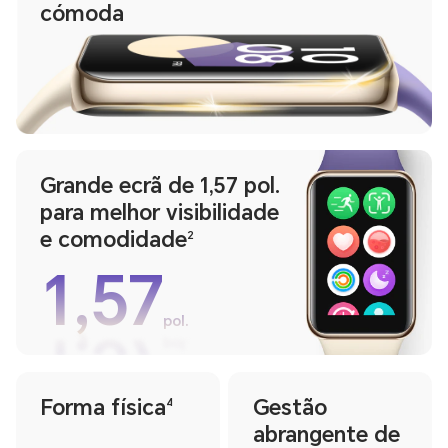
cómoda
Grande ecrã de 1,57 pol.
para melhor visibilidade
e comodidade
2
1,57
pol.
1,57
pol.
Forma física
Gestão
4
abrangente de