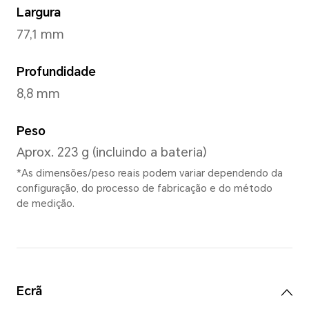
Cinza Sombra Lunar
,
Br
Dimensões e peso