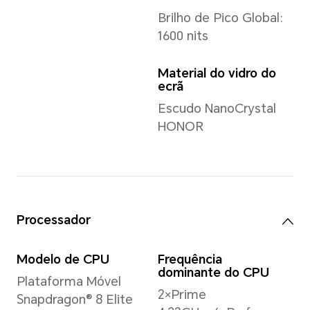
Peso
Aprox. 223 g (incluindo a bate
*As dimensões/peso reais podem v
configuração, do processo de fabr
de medição.
Ecrã