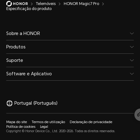
Telemóveis
HONOR Magic7 Pro
Especificação do produto
Suportado (IP68 e IP69)
Sobre a HONOR
Produtos
*O telefone não é profissionalmente
prova de respingos, resistente à ág
Suporte
condições normais de uso. Foi tes
Software e Aplicativo
laboratório controladas e atinge o n
acordo com os padrões GB/T 4208-2
Portugal
(Português)
60529 (internacional). As resistênci
poeira não são permanentemente e
Mapa do site
Termos de utilização
Declaração de privacidade
Política de cookies
Legal
desempenho de proteção pode dimi
Copyright © Honor Device Co., Ltd. 2020-2026. Todos os direitos reservados.