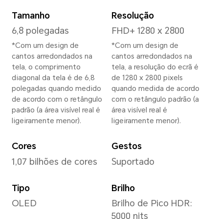
Altura
162,7 mm
Largura
77,1 mm
Profundidade
8,8 mm