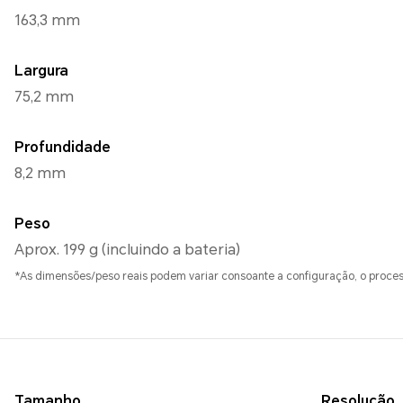
163,3 mm
Largura
75,2 mm
Profundidade
8,2 mm
Peso
Aprox. 199 g (incluindo a bateria)
*As dimensões/peso reais podem variar consoante a configuração, o proces
Tamanho
Resolução