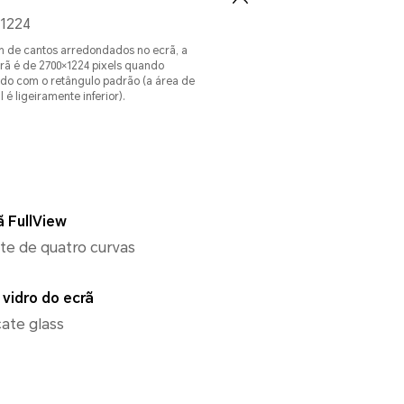
1224
 de cantos arredondados no ecrã, a
rã é de 2700×1224 pixels quando
do com o retângulo padrão (a área de
 é ligeiramente inferior).
ã FullView
nte de quatro curvas
 vidro do ecrã
cate glass