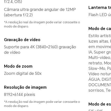
f/2.4, OIS)
Lanterna tr
Câmara ultra grande angular de 12MP
Flash LED ú
(abertura f/2.2)
*A resolução real da imagem pode variar consoante o
modo de disparo.
Modo de ca
Estilo artís
Gravação de vídeo
luzes altas,
em movimen
Suporte para 4K (3840×2160) gravação
IA, Super g
de vídeo
Multi-vídeo
retrato, Mo
Modo de zoom
Slow-Mo, P
Zoom digital de 50x
Vídeo notur
ÁGUA, DIG
DOCUMENTO, Super Macro, C
Resolução de imagem
sorrisos, 
8192×6144 píxeis
*A resolução real da imagem pode variar consoante o
Modo de es
modo de disparo.