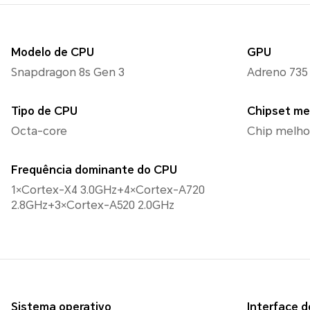
Modelo de CPU
GPU
Snapdragon 8s Gen 3
Adreno 735
Tipo de CPU
Chipset me
Octa-core
Chip melho
Frequência dominante do CPU
1×Cortex-X4 3.0GHz+4×Cortex-A720
2.8GHz+3×Cortex-A520 2.0GHz
Sistema operativo
Interface d