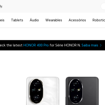
y.
eis
Tablets
Áudio
Wearables
Acessórios
Roboti
eck the latest
HONOR 400 Pro
for Série HONOR N.
Saiba mais