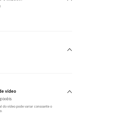
0
de vídeo
pixéis
al do vídeo pode variar consoante o
o.