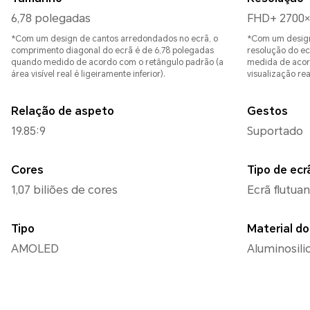
6,78 polegadas
FHD+ 2700×
*Com um design de cantos arredondados no ecrã, o
*Com um design
comprimento diagonal do ecrã é de 6,78 polegadas
resolução do ec
quando medido de acordo com o retângulo padrão (a
medida de acor
área visível real é ligeiramente inferior).
visualização real
Relação de aspeto
Gestos
19.85:9
Suportado
Cores
Tipo de ecr
1,07 biliões de cores
Ecrã flutua
Tipo
Material do
AMOLED
Aluminosili