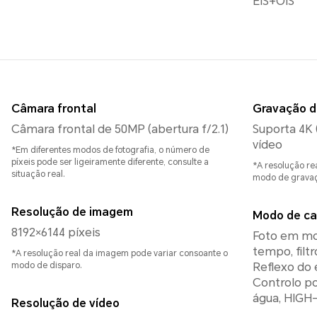
EIS+OIS
Câmara frontal
Gravação d
Câmara frontal de 50MP (abertura f/2.1)
Suporta 4K 
vídeo
*Em diferentes modos de fotografia, o número de
píxeis pode ser ligeiramente diferente, consulte a
*A resolução re
situação real.
modo de gravaç
Resolução de imagem
Modo de ca
8192×6144 píxeis
Foto em mo
tempo, filtr
*A resolução real da imagem pode variar consoante o
modo de disparo.
Reflexo do 
Controlo po
água, HIGH-
Resolução de vídeo