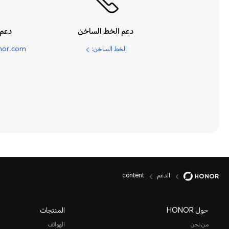
دعم الخط الساخن
دعم 
الخط الساخن:
nor.com
الدعم
content
حول HONOR
المنتجات
من نحن
الهواتف