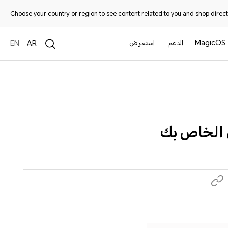
Choose your country or region to see content related to you and shop directl
MagicOS
الدعم
استعرض
EN
AR