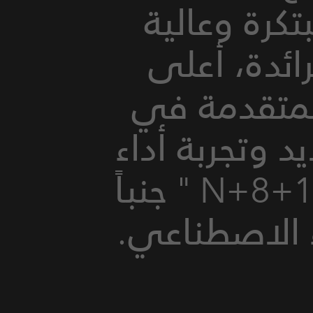
تكرة وعالية
رائدة، أعلى
المتقدمة في
د وتجربة أداء
سلس للجميع من خلال استراتيجية "1+8+N " جنباً
 الاصطناعي.