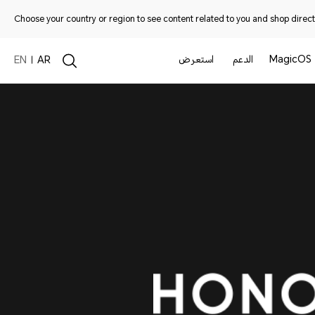
Choose your country or region to see content related to you and shop directl
MagicOS
الدعم
استعرض
EN
AR