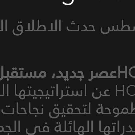
قبل جديد
كشفت HONOR عن استراتيجيته
طموحة لتحقيق نجاحات
تها الهائلة في الج