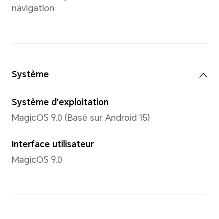
20.1:9
Couleur
16,7 millions de couleurs, 1
*L'écran prend en charge 1,07 millia
Type
AMOLED
Résolution