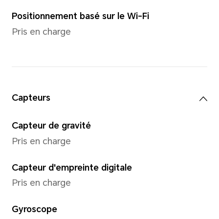
Caméra frontale 50MP (f/2.1)
*Les pixels peuvent varier selon l
vidéo. Veuillez vous référer aux situ
Résolution d'image
Supporte jusqu'à 81926144 pi
photos
*La résolution réelle de la vidéo pe
du mode de prise de vue.