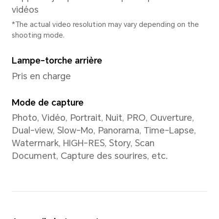
Fréquence dominante du C
4xA73 2,8GHz + 4xA53 1,9GH
*La fréquence réelle peut s'ajuster
fonction de la charge de l'applicati
GPU
Adreno 610
Type de clavier