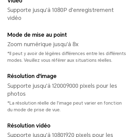
Processeur
Modèle de CPU
Qualcomm Snapdragon 685
Type de CPU
Octa-core