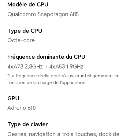
Écran
Taille
6,7 pouces
*Avec design à coins arrondis appliqu
longueur diagonale de l'écran est d
mesurée selon le rectangle standard (
est légèrement plus petite).
Format d'image