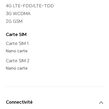
*Il peut y avoir de légères différenc
modes. Veuillez vous référer aux sit
Résolution d'image
Supporte jusqu'à 120009000 p
photos
*La résolution réelle de l'image peu
du mode de prise de vue.
Résolution vidéo