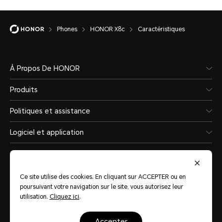
Type
Phones
HONOR X8c
Caractéristiques
Batterie Li-ion Polymer
À Propos De HONOR
Charge filaire
Produits
Supporte jusqu'à 11V/3.2A d
Politiques et assistance
Logiciel et application
*La puissance de charge réelle peut
des scénarios intelligents. Veuillez 
situations réelles.
Ce site utilise des cookies. En cliquant sur ACCEPTER ou en
poursuivant votre navigation sur le site, vous autorisez leur
utilisation.
Cliquez ici
.
Morocco
(Français)
Chargeur standard
accepter