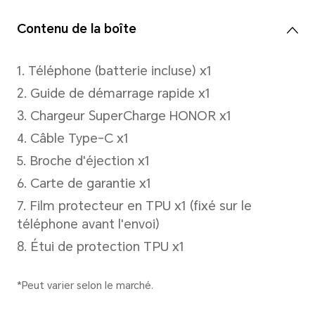
Batterie
Capacité
5000 mAh (valeur typique)
*La capacité nominale est de 4900
amovible)