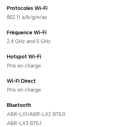
Supporte jusqu'à 10801920 pi
vidéos
*The actual video resolution may v
shooting mode.
Lampe-torche arrière
Pris en charge
Mode de capture
Photo, Vidéo, Portrait, Nuit,