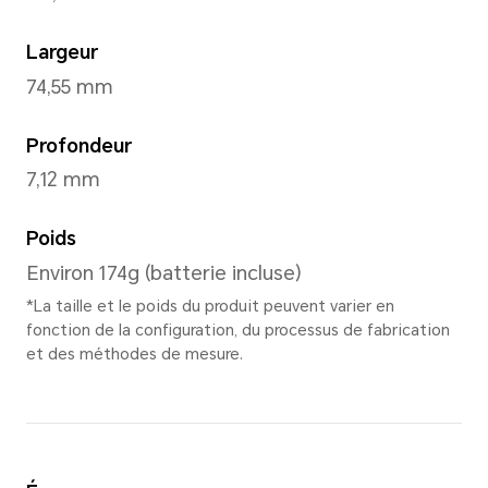
Marrs Green
,
Midnight Blac
White
,
Cloud Purple
Dimensions et poids