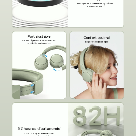
Haut-parleur 40mm et système
audio immersif
Port ajustable
Confort optimal
Arceau réglable sur 13 niveaux
et
Léger et ergonomique
oreillettes pivotantes
82 heures d'autonomie
1
Une musique immersive,