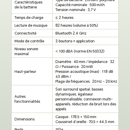
Caractéristiques
Capacité nominale : 500 mAh
de la batterie
Tension nominale : 3,7 V
Temps de charge
≤ 2 heures
Lecture de musique
82 heures (volume à 50%)
Connectivité
Bluetooth 2,4 GHz
Mode de contrôle
3 boutons + application
Niveau sonore
< 100 dBA (norme EN 50332)
maximal
Diamètre : 40 mm / Impédance : 32
Ω /
Puissance : 20 mW
Haut-parleur
Pression acoustique (max) : 118 dB
±3 dBm /
Plage de fréquences : 20 Hz – 20 kHz
Son surround spatial, basses
dynamiques,
égaliseur
Autres
personnalisable, connexion
multi-
fonctionnalités
appareils, réduction de bruit
lors des
appels
Casque : 178,5 × 150 mm
Dimensions
Coussinet d’oreille : 70,5 × 44,3 mm
Poids
152g