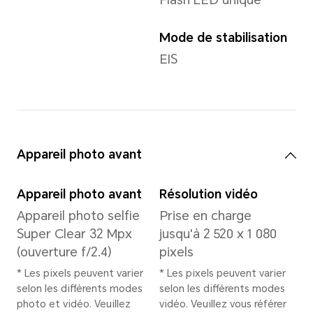
Fréquence
dominante du CPU
1 × Cortex-A78
2,5 GHz + 3 × Cortex-
A78 2,4 GHz + 4 ×
Cortex-A55 1,8 GHz
* La fréquence réelle peut
être ajustée
intelligemment en
fonction de la charge de