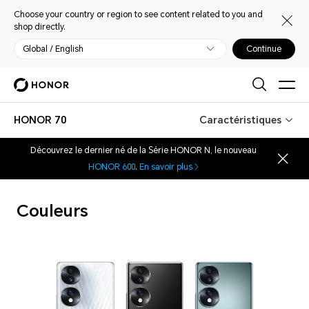
Choose your country or region to see content related to you and
shop directly.
Global / English
Continue
HONOR 70
Caractéristiques
Découvrez le dernier né de la Série HONOR N, le nouveau
HONOR 600
.
En savoir plus