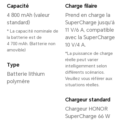
Android 12)
Mémoire
8 Go + 256 Go