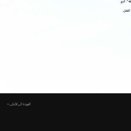
ظه"
. اتبع
القفل.
العودة الى الأعلى