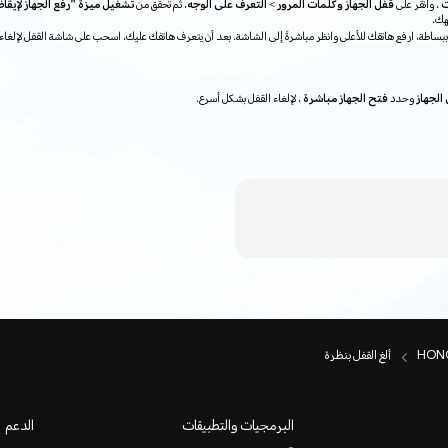
ت
، وانقر على
قفل الجهاز وكلمات المرور > التعرف على الوجه
، ثم تحقق من
تشغيل ميزة "رفع الجهاز لإيقا
هك.
ببساطة، ارفع هاتفك للأعلى وانظر مباشرةً إلى الشاشة. بعد أن يتعرف هاتفك عليك، اسحب على شاشة القفل لإلغاء 
الجهاز
وحدد
فتح الجهاز مباشرة
، لإلغاء القفل بشكل أسرع.
ألغِ القفل بنظرة
البرمجيات والتطبيقات
الدعم