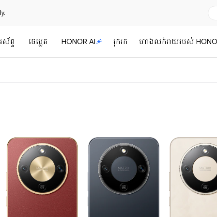
y.
រស័ព្ទ
ថេប្លេត
HONOR AI
រុករក
ហាងលក់រាយរបស់ HON