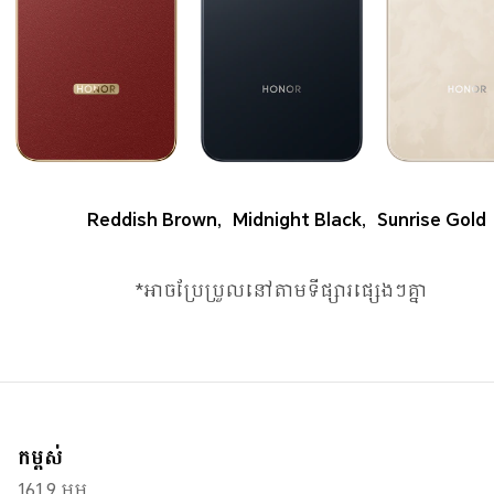
Reddish Brown
,
Midnight Black
,
Sunrise Gold
*អាចប្រែប្រួលនៅតាមទីផ្សារផ្សេងៗគ្នា
កម្ពស់
161.9 មម