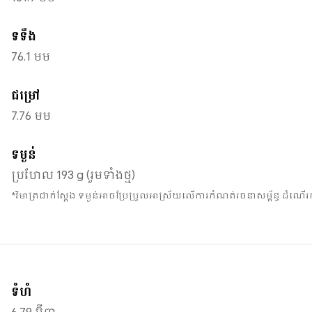
ទទឹង
76.1 មម
ជម្រៅ
7.76 មម
ទម្ងន់
ប្រហែល 193 g (រួមទាំងថ្ម)
*វិមាត្រជាក់ស្តែង ទម្ងន់អាចប្រែប្រួលអាស្រ័យលើការកំណត់រចនាសម្ព័ន្ធ ដំណើរ
ទំហំ