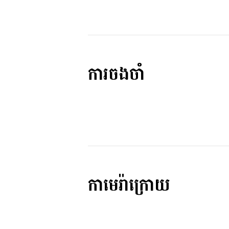
ការចងចាំ
កាមេរ៉ាក្រោយ