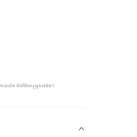
ការផលិត និងវិធីសាស្ត្រវាស់វែង។