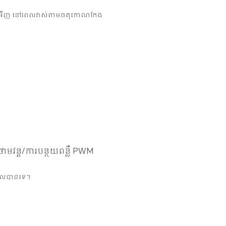
 6.79 អ៊ីញ នៅពេលវាស់តាមចតុកោណកែង
លឺថាមវន្ត/ការបន្ថយពន្លឺ PWM
ាបាលបានទេ។