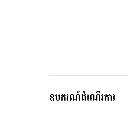
ឧបករណ៍ដំណើរការ