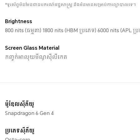
*ទូរស័ព្ទមិនមែនជាឧបករណ៍វេជ្ជសាស្ត្រ និងមិនមានសម្រាប់ការព្យាបាលទេ។
Brightness
800 nits (ធម្មតា) 1800 nits (HBM ប្រភេទ) 6000 nits (APL ប្
Screen Glass Material
កញ្ចក់​អាលុយមីណូស៊ីលីកេត
ម៉ូឌែលសុីភីយូ
Snapdragon 6 Gen 4
ប្រភេទស៊ីភីយូ
Octa-core