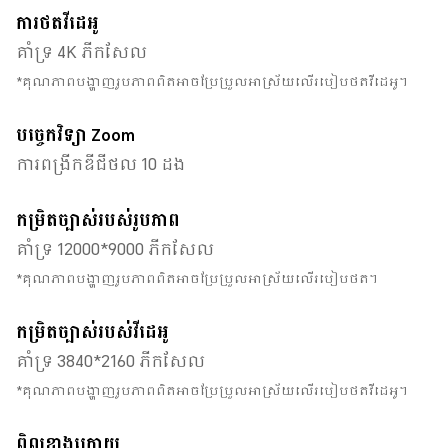
ការថតវីដេអូ
គាំទ្រ 4K ភីកសែល
*គុណភាពបង្ហាញរូបភាពពិតអាចប្រែប្រួលអាស្រ័យលើរបៀបថតវីដេអូ។
បច្ចេកវិទ្យា Zoom
ការពង្រីកឌីជីថល 10 ដង
កម្រិតច្បាស់របស់រូបភាព
គាំទ្រ 12000*9000 ភីកសែល
*គុណភាពបង្ហាញរូបភាពពិតអាចប្រែប្រួលអាស្រ័យលើរបៀបថត។
កម្រិតច្បាស់របស់វីដេអូ
គាំទ្រ 3840*2160 ភីកសែល
*គុណភាពបង្ហាញរូបភាពពិតអាចប្រែប្រួលអាស្រ័យលើរបៀបថតវីដេអូ។
ពិលខាងក្រោយ