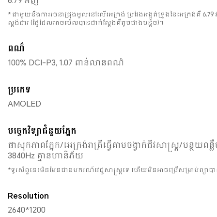
6.79 អ៊ីញ
* ជាមួយនឹងការរចនាជ្រុងមូលនៅលើអេក្រង់ ប្រវែងអង្កត់ទ្រូងនៃអេក្រង់គឺ
ស្តង់ដារ (ផ្ទៃដែលអាចមើលបានជាក់ស្តែងគឺតូចជាងបន្តិច)។
ពណ៌
100% DCI-P3, 1.07 ពាន់លានពណ៌
ប្រភេទ
AMOLED
បច្ចេកវិទ្យាជំនួយភ្នែក
ផាសុកភាពភ្នែក/អេក្រង់រាត្រីធ្វើតាមចង្វាក់ជីវសាស្រ្ត/បន្ថយពន្
3840Hz គ្មានហានិភ័យ
*ទូរស័ព្ទនេះមិនមែនជាឧបករណ៍វេជ្ជសាស្ត្រទេ ហើយមិនអាចប្រើសម្រាប់ព្យ
Resolution
2640*1200